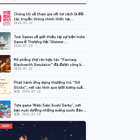
Chúng tôi sẽ tham gia với tư cách là đối
tác truyền thông chính thức tại
ChinaJoy.
2026.07.31
Toei Games sẽ giới thiệu tại sự kiện Indie
Game ở Thượng Hải ‘Glimmer
Condensation 2026 ChinaJoy Special
2026.07.29
Edition’!
Mô phỏng thợ rèn hợp tác “Fantasy
Blacksmith Simulator” đã được công bố.
Thử nghiệm mở cũng bắt đầu
2026.07.22
Phát hành ứng dụng thường trú “Sill
Sticks”, nơi các hình que lười biếng xuất
hiện trên máy tính của bạn!
更新 2026.07.22
Tựa game ‘Wabi Sabi Sushi Derby’, nơi
bạn nuôi dưỡng những miếng sushi đáng
yêu và cho chúng tham gia các cuộc đua,
更新 2026.07.22
đã chính thức được phát hành!
 SQOOL