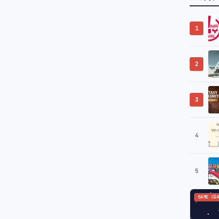
1
2
3
4
5
GAME CỦA