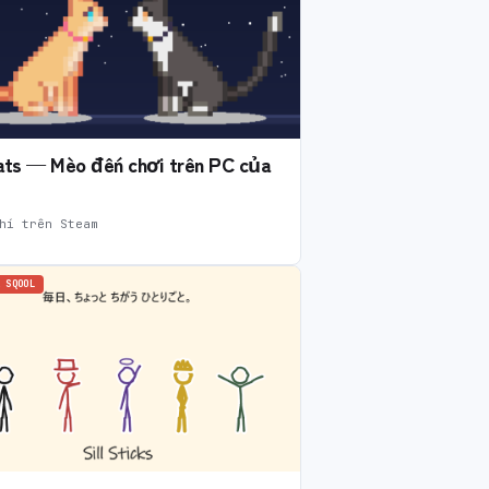
Cats — Mèo đến chơi trên PC của
hí trên Steam
 SQOOL