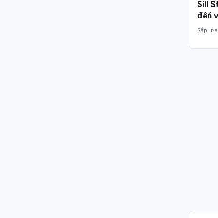
Sill 
đến v
Sắp ra