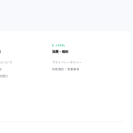
§ LEGAL
報
法務・規約
ETについて
プライバシーポリシー
せ
利用規約 / 免責事項
材窓口