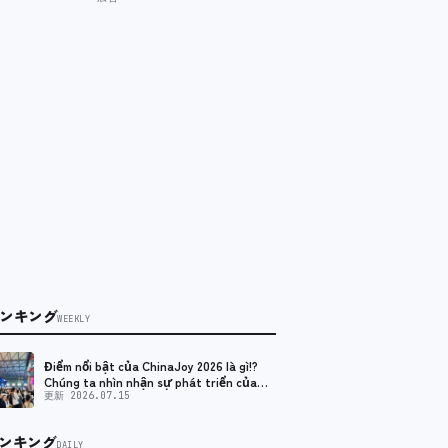
ンキング
WEEKLY
Điểm nổi bật của ChinaJoy 2026 là gì!?
Chúng ta nhìn nhận sự phát triển của
ngành công nghiệp game Trung Quốc và
更新 2026.07.15
hiện tại như thế nào?
ンキング
DAILY