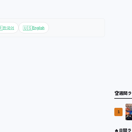
🇷
🇺🇸
한국어
English
🏆
週間ラ
1
🔥
日間ラ