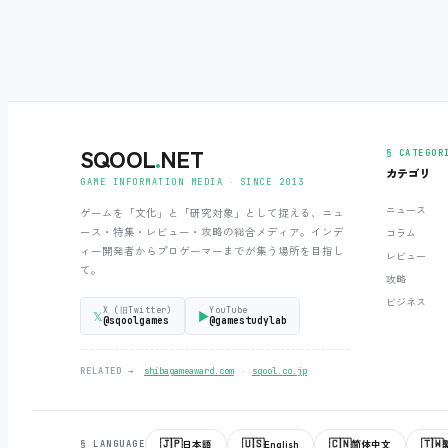
SQOOL
.
NET
§ CATEGOR
カテゴリ
GAME INFORMATION MEDIA ‧ SINCE 2013
ニュース
ゲームを「文化」と「研究対象」として捉える、ニュ
ース・特集・レビュー・攻略の総合メディア。インデ
コラム
ィー開発者からプロゲーマーまでが集う場所を目指し
レビュー
て。
攻略
ビジネス
X (旧Twitter)
YouTube
𝕏
▶
@sqoolgames
@gamestudylab
‧
RELATED →
shibagameaward.com
sqool.co.jp
🇯🇵
🇺🇸
🇨🇳
🇹🇼
日本語
English
简体中文
§ LANGUAGE