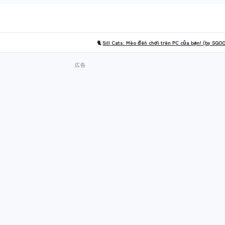
🐈
Sill Cats: Mèo đến chơi trên PC của bạn! (by SQO