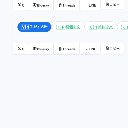
⎘
コピー
𝕏
🦋
@
L
X
Bluesky
Threads
LINE
|
🇻🇳
🇹🇼
🇨🇳
🇰
Tiếng Việt
繁體中文
简体中文
⎘
コピー
𝕏
🦋
@
L
X
Bluesky
Threads
LINE