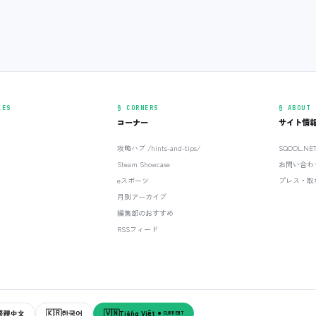
IES
§ CORNERS
§ ABOUT
コーナー
サイト情
攻略ハブ /hints-and-tips/
SQOOL.N
Steam Showcase
お問い合わ
eスポーツ
プレス・取
月別アーカイブ
編集部のおすすめ
RSSフィード
🇰🇷
🇻🇳
繁體中文
한국어
Tiếng Việt
● CURRENT