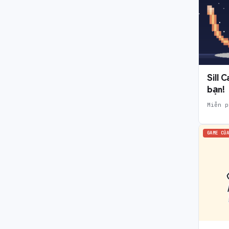
Sill 
bạn!
Miễn p
GAME CỦA