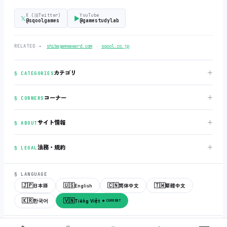
X (旧Twitter)
YouTube
𝕏
▶
@sqoolgames
@gamestudylab
‧
RELATED →
shibagameaward.com
sqool.co.jp
＋
カテゴリ
§ CATEGORIES
＋
コーナー
§ CORNERS
＋
サイト情報
§ ABOUT
＋
法務・規約
§ LEGAL
§ LANGUAGE
🇯🇵
🇺🇸
🇨🇳
🇹🇼
日本語
English
简体中文
繁體中文
🇰🇷
🇻🇳
한국어
Tiếng Việt
● CURRENT
© 2018-2026
sqool.co.jp
‧ All rights reserved.
v3.0.0
‧
build 20260505
‧