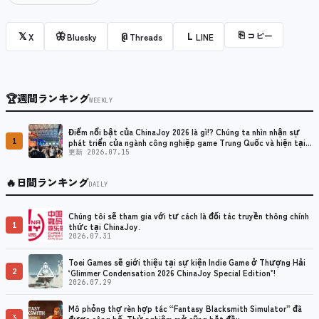
⎘
コピー
𝕏
🦋
@
L
X
Bluesky
Threads
LINE
🏆
週間ランキング
WEEKLY
Điểm nổi bật của ChinaJoy 2026 là gì!? Chúng ta nhìn nhận sự
1
phát triển của ngành công nghiệp game Trung Quốc và hiện tại
như thế nào?
更新 2026.07.15
🔥
日間ランキング
DAILY
Chúng tôi sẽ tham gia với tư cách là đối tác truyền thông chính
1
thức tại ChinaJoy.
2026.07.31
Toei Games sẽ giới thiệu tại sự kiện Indie Game ở Thượng Hải
2
‘Glimmer Condensation 2026 ChinaJoy Special Edition’!
2026.07.29
Mô phỏng thợ rèn hợp tác “Fantasy Blacksmith Simulator” đã
3
được công bố. Thử nghiệm mở cũng bắt đầu