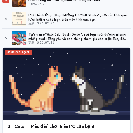
2026.07.22
Phát hành ứng dụng thường trú “Sill Sticks”, nơi các hình que
4
lười biếng xuất hiện trên máy tính của bạn!
更新 2026.07.22
Tựa game ‘Wabi Sabi Sushi Derby’, nơi bạn nuôi dưỡng những
5
miếng sushi đáng yêu và cho chúng tham gia các cuộc đua, đã
chính thức được phát hành!
更新 2026.07.22
GAME CỦA SQOOL
Sill Cats — Mèo đến chơi trên PC của bạn!