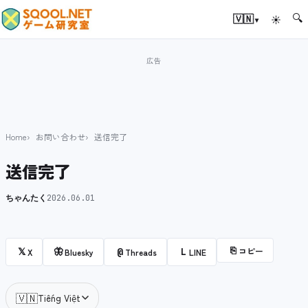
🔍
▾
🇻🇳
☀
Home
お問い合わせ
送信完了
送信完了
ちゃんたく
2026.06.01
⎘
コピー
𝕏
🦋
@
L
X
Bluesky
Threads
LINE
🇻🇳
Tiếng Việt