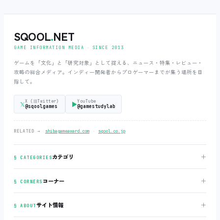
SQOOL
.
NET
GAME INFORMATION MEDIA ‧ SINCE 2013
ゲームを「文化」と「研究対象」として捉える、ニュース・特集・レビュー・
攻略の総合メディア。インディー開発者からプロゲーマーまでが集う場所を目
指して。
X (旧Twitter)
YouTube
𝕏
▶
@sqoolgames
@gamestudylab
‧
RELATED →
shibagameaward.com
sqool.co.jp
＋
カテゴリ
§ CATEGORIES
＋
コーナー
§ CORNERS
＋
サイト情報
§ ABOUT