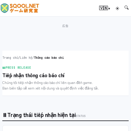
🔍
▾
🇻🇳
☀
Trang chủ
/
Liên hệ
/
Thông cáo báo chí
📧
PRESS RELEASE
Tiếp nhận thông cáo báo chí
Chúng tôi tiếp nhận thông cáo báo chí liên quan đến game.
Ban biên tập sẽ xem xét nội dung và quyết định việc đăng tải.
⏸
Trạng thái tiếp nhận hiện tại
STATUS