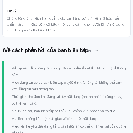
Lưu ý
Chúng tôi không tiếp nhận quảng cáo bán hàng cứng / tiền mã hóa · sản
phẩm tài chính đầu cơ / cờ bạc / nội dung dành cho người lớn / nội dung
vi phạm quyền của bên thứ ba.
ℹ
Về cách phản hồi của ban biên tập
POLICY
Về nguyên tắc chúng tôi không gửi xác nhận đã nhận. Mong quý vị thông
cảm.
Việc đăng tải sẽ do ban biên tập quyết định. Chúng tôi không thể cam
kết đăng tải mọi thông cáo.
Thời gian cho đến khi đăng tải tùy nội dung (nhanh nhất là cùng ngày,
có thể vài ngày).
Khi đăng bài, ban biên tập có thể điều chỉnh văn phong và bố cục.
Vui lòng không liên hệ thúc giục về cùng một nội dung.
Việc liên hệ yêu cầu đăng tải quá nhiều lần có thể khiến email của quý vị
bị chặn.