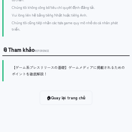
Chúng tôi không công bố tiêu chí quyết định đăng tải.
Vui lòng liên hệ bằng tiếng Nhật hoặc tiếng Anh.
Chúng tôi cũng tiếp nhận các tựa game quy mô nhỏ do cá nhân phát
triển.
📎
Tham khảo
REFERENCE
【ゲーム系プレスリリースの基礎】ゲームメディアに掲載されるための
ポイントを徹底解説！
🏠
Quay lại trang chủ