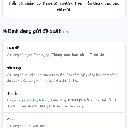
Hiện tại chúng tôi đang tạm ngừng tiếp nhận thông cáo báo
chí mới.
📝
Định dạng gửi đề xuất
FORMAT
Tiêu đề
Vui lòng sử dụng định dạng
.
[Thông cáo báo chí] Tiêu đề
Nội dung
Vui lòng gửi dưới dạng văn bản thuần. Bao gồm ngày công bố / tóm tắt /
chi tiết / URL trang chính thức / địa chỉ liên hệ.
Hình ảnh
Khuyến nghị
khoảng 5 ảnh
, chiều rộng từ
trở lên. Có thể gửi dạng
1200px
tệp đính kèm (tối đa 10MB) hoặc liên kết tải xuống.
Video
Vui lòng gửi URL YouTube.