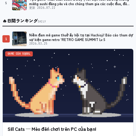
5
miếng sushi đáng yêu và cho chúng tham gia các cuộc đua, đã
chính thức được phát hành!
更新 2026.07.22
🔥
日間ランキング
DAILY
Niềm đam mê game thuở ấy hội tụ tại Hachioji! Báo cáo tham dự
1
sự kiện game retro ‘RETRO GAME SUMMIT Lv.5
2026.03.25
GAME CỦA SQOOL
Sill Cats — Mèo đến chơi trên PC của bạn!