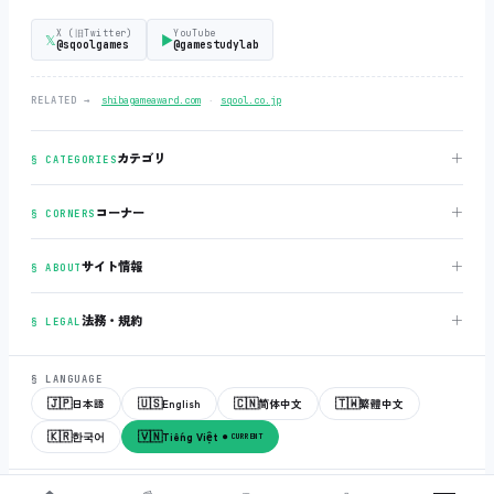
X (旧Twitter)
YouTube
𝕏
▶
@sqoolgames
@gamestudylab
‧
RELATED →
shibagameaward.com
sqool.co.jp
＋
カテゴリ
§ CATEGORIES
＋
コーナー
§ CORNERS
＋
サイト情報
§ ABOUT
＋
法務・規約
§ LEGAL
§ LANGUAGE
🇯🇵
🇺🇸
🇨🇳
🇹🇼
日本語
English
简体中文
繁體中文
🇰🇷
🇻🇳
한국어
Tiếng Việt
● CURRENT
© 2018-2026
sqool.co.jp
‧ All rights reserved.
v3.0.0
‧
build 20260505
‧