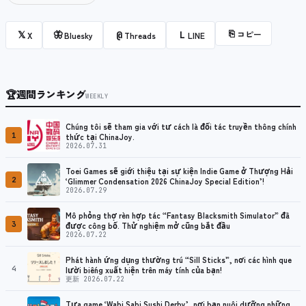
⎘
コピー
𝕏
🦋
@
L
X
Bluesky
Threads
LINE
🏆
週間ランキング
WEEKLY
Chúng tôi sẽ tham gia với tư cách là đối tác truyền thông chính
1
thức tại ChinaJoy.
2026.07.31
Toei Games sẽ giới thiệu tại sự kiện Indie Game ở Thượng Hải
2
‘Glimmer Condensation 2026 ChinaJoy Special Edition’!
2026.07.29
Mô phỏng thợ rèn hợp tác “Fantasy Blacksmith Simulator” đã
3
được công bố. Thử nghiệm mở cũng bắt đầu
2026.07.22
Phát hành ứng dụng thường trú “Sill Sticks”, nơi các hình que
4
lười biếng xuất hiện trên máy tính của bạn!
更新 2026.07.22
Tựa game ‘Wabi Sabi Sushi Derby’, nơi bạn nuôi dưỡng những