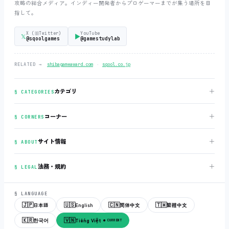
攻略の総合メディア。インディー開発者からプロゲーマーまでが集う場所を目
指して。
X (旧Twitter)
YouTube
𝕏
▶
@sqoolgames
@gamestudylab
‧
RELATED →
shibagameaward.com
sqool.co.jp
＋
カテゴリ
§ CATEGORIES
＋
コーナー
§ CORNERS
＋
サイト情報
§ ABOUT
＋
法務・規約
§ LEGAL
§ LANGUAGE
🇯🇵
🇺🇸
🇨🇳
🇹🇼
日本語
English
简体中文
繁體中文
🇰🇷
🇻🇳
한국어
Tiếng Việt
● CURRENT