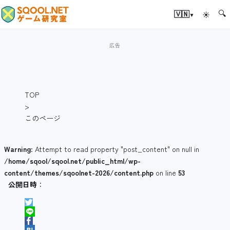
🔍
▾
🇻🇳
☀
TOP
>
このページ
Warning
: Attempt to read property "post_content" on null in
/home/sqool/sqool.net/public_html/wp-
content/themes/sqoolnet-2026/content.php
on line
53
公開日時
：