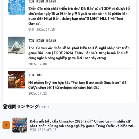
TIN KINH DOANH
‘Diễn đàn nhà phát triển trò chơi Đài Bắc’ của TGDF sẽ được tổ
chức vào ngày 15 và 16 tháng 7! Ngoài ra còn có nhiều phiên liên
quan đến Nhật Bản, chẳng hạn như ‘SILENT HILL f’ và ‘Toei
Games’.
更新
2026.07.15
TIN KINH DOANH
Toei Games xác nhận sẽ bài phát biểu tại Hội nghị nhà phát triển
game Đài Loan (TGDF 2026). Thảo luận về tương lai mà Toei sẽ
cùng ngành công nghiệp game Đài Loan xây dựng.
2026.07.08
TIN TỨC
Mô phỏng thợ rèn hợp tác “Fantasy Blacksmith Simulator” đã
được công bố. Thử nghiệm mở cũng bắt đầu
2026.07.22
🏆
週間ランキング
WEEKLY
Điểm nổi bật của ChinaJoy 2026 là gì!? Chúng ta nhìn nhận sự
1
phát triển của ngành công nghiệp game Trung Quốc và hiện tại
như thế nào?
更新 2026.07.15