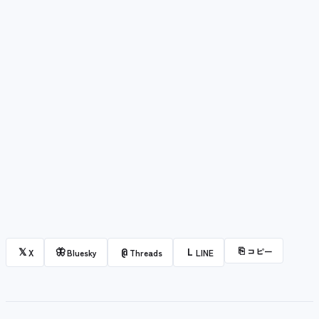
⎘
コピー
𝕏
🦋
@
L
X
Bluesky
Threads
LINE