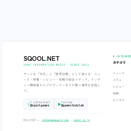
SQOOL
.
NET
§ CATEGOR
カテゴリ
GAME INFORMATION MEDIA ‧ SINCE 2013
ニュース
ゲームを「文化」と「研究対象」として捉える、ニュ
ース・特集・レビュー・攻略の総合メディア。インデ
コラム
ィー開発者からプロゲーマーまでが集う場所を目指し
レビュー
て。
攻略
ビジネス
X (旧Twitter)
YouTube
𝕏
▶
@sqoolgames
@gamestudylab
‧
RELATED →
shibagameaward.com
sqool.co.jp