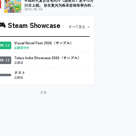
平成时代复古住宅ADV《团地日》定于10月
30日上线。 旨在复兴为痴呆症祖母举办的夏
季节日
2026.08.06
🎮
Steam Showcase
すべて見る →
Visual Novel Fest 2026（サンプル）
08.12
応募受付中
Tokyo Indie Showcase 2026（サンプル）
08.12
応募前
テスト
応募前