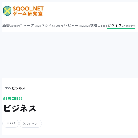
新着
ニュース
コラム
レビュー
攻略
ビジネス
Latest
News
Columns
Reviews
Guides
Industry
Home
/
ビジネス
📰
BUSINESS
ビジネス
📡
RSS
𝕏
でシェア