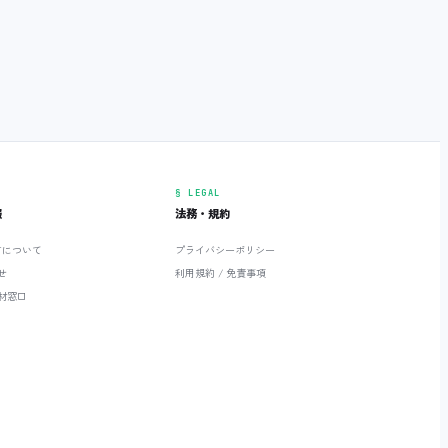
§ LEGAL
報
法務・規約
ETについて
プライバシーポリシー
せ
利用規約 / 免責事項
材窓口