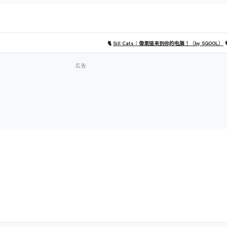
🐈
Sill Cats：像素猫来到你的电脑！（by SQOOL）
