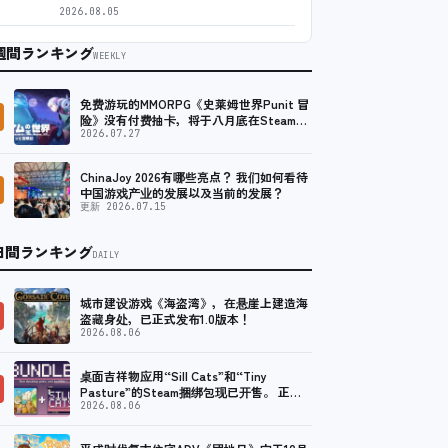
2026.08.05
週間ランキング
WEEKLY
免费游玩的MMORPG《史莱姆世界Punit 冒
险》没有付费抽卡，将于八月底在Steam上
发布免费试玩版。
2026.07.27
ChinaJoy 2026有哪些亮点？ 我们如何看待
中国游戏产业的发展以及当前的发展？
更新 2026.07.15
日間ランキング
DAILY
城市建设游戏《海盗湾》，在悬崖上建造海
盗藏身处，已正式发布1.0版本！
2026.08.06
桌面吉祥物应用“Sill Cats”和“Tiny
Pasture”的Steam捆绑包现已开售。 正常
价九折
2026.08.06