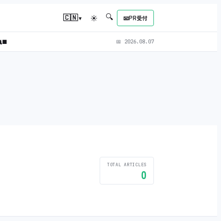
🔍
▾
🇨🇳
☀
📧
PR受付
‍⬛
📅
2026.08.07
TOTAL ARTICLES
0