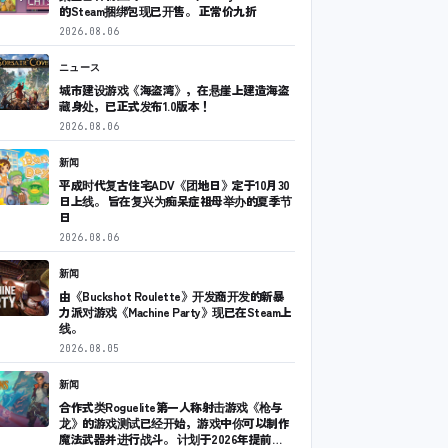
的Steam捆绑包现已开售。 正常价九折
2026.08.06
ニュース
城市建设游戏《海盗湾》，在悬崖上建造海盗
藏身处，已正式发布1.0版本！
2026.08.06
新闻
平成时代复古住宅ADV《团地日》定于10月30
日上线。 旨在复兴为痴呆症祖母举办的夏季节
日
2026.08.06
新闻
由《Buckshot Roulette》开发商开发的新暴
力派对游戏《Machine Party》现已在Steam上
线。
2026.08.05
新闻
合作式类Roguelite第一人称射击游戏《枪与
龙》的游戏测试已经开始，游戏中你可以制作
魔法武器并进行战斗。 计划于2026年提前…