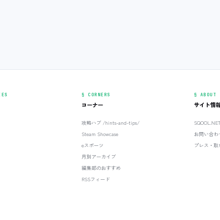
IES
§ CORNERS
§ ABOUT
コーナー
サイト情
攻略ハブ /hints-and-tips/
SQOOL.N
Steam Showcase
お問い合わ
eスポーツ
プレス・取
月別アーカイブ
編集部のおすすめ
RSSフィード