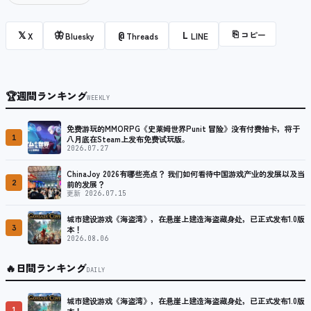
⎘
コピー
𝕏
🦋
@
L
X
Bluesky
Threads
LINE
🏆
週間ランキング
WEEKLY
免费游玩的MMORPG《史莱姆世界Punit 冒险》没有付费抽卡，将于
1
八月底在Steam上发布免费试玩版。
2026.07.27
ChinaJoy 2026有哪些亮点？ 我们如何看待中国游戏产业的发展以及当
2
前的发展？
更新 2026.07.15
城市建设游戏《海盗湾》，在悬崖上建造海盗藏身处，已正式发布1.0版
3
本！
2026.08.06
🔥
日間ランキング
DAILY
城市建设游戏《海盗湾》，在悬崖上建造海盗藏身处，已正式发布1.0版
1
本！