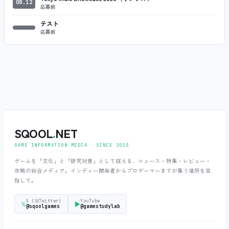
08.12
応募前
テスト
応募前
SQOOL
.
NET
GAME INFORMATION MEDIA ‧ SINCE 2013
ゲームを「文化」と「研究対象」として捉える、ニュース・特集・レビュー・
攻略の総合メディア。インディー開発者からプロゲーマーまでが集う場所を目
指して。
X (旧Twitter)
YouTube
𝕏
▶
@sqoolgames
@gamestudylab