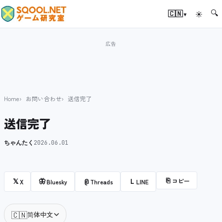
🔍
▾
🇨🇳
☀
Home
お問い合わせ
送信完了
送信完了
ちゃんたく
2026.06.01
⎘
コピー
𝕏
🦋
@
L
X
Bluesky
Threads
LINE
🇨🇳
简体中文