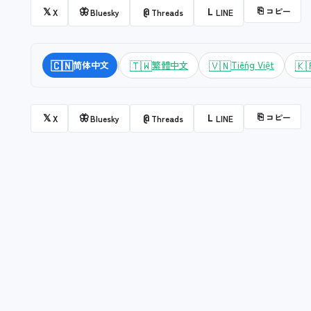
⎘
コピー
𝕏
🦋
@
L
X
Bluesky
Threads
LINE
|
🇨🇳
🇹🇼
🇻🇳
🇰
简体中文
繁體中文
Tiếng Việt
⎘
コピー
𝕏
🦋
@
L
X
Bluesky
Threads
LINE