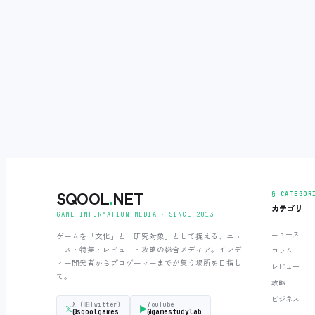
SQOOL
.
NET
§ CATEGOR
カテゴリ
GAME INFORMATION MEDIA ‧ SINCE 2013
ニュース
ゲームを「文化」と「研究対象」として捉える、ニュ
ース・特集・レビュー・攻略の総合メディア。インデ
コラム
ィー開発者からプロゲーマーまでが集う場所を目指し
レビュー
て。
攻略
ビジネス
X (旧Twitter)
YouTube
𝕏
▶
@sqoolgames
@gamestudylab