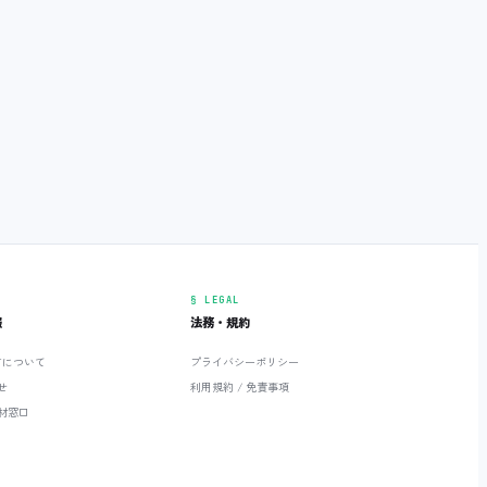
§ LEGAL
報
法務・規約
ETについて
プライバシーポリシー
せ
利用規約 / 免責事項
材窓口