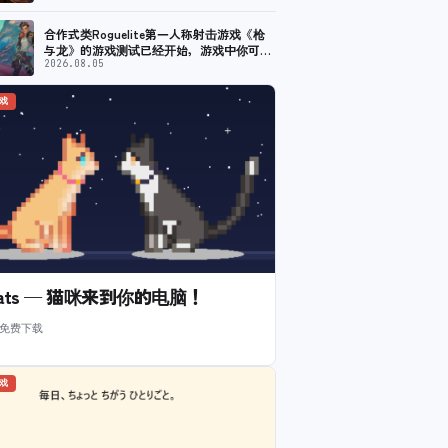
合作式类Roguelite第一人称射击游戏《枪
与龙》的游戏测试已经开始，游戏中你可以
制作魔法武器并进行战斗。 计划于2026年
2026.08.05
提前体验
游戏
l Cats — 猫咪来到你的电脑！
 免费下载
游戏