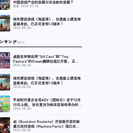
中国游戏产业的发展以及当前的发展？
更新 2026.07.15
城市建设游戏《海盗湾》，在悬崖上建造海
盗藏身处，已正式发布1.0版本！
2026.08.06
ンキング
DAILY
桌面吉祥物应用“Sill Cats”和“Tiny
Pasture”的Steam捆绑包现已开售。 正常
价九折
2026.08.06
城市建设游戏《海盗湾》，在悬崖上建造海
盗藏身处，已正式发布1.0版本！
2026.08.06
平成时代复古住宅ADV《团地日》定于10月
30日上线。 旨在复兴为痴呆症祖母举办的夏
季节日
2026.08.06
由《Buckshot Roulette》开发商开发的新
暴力派对游戏《Machine Party》现已在
Steam上线。
2026.08.05