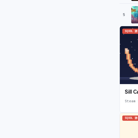
5
SQOOL 
Sil
Steam
SQOOL 