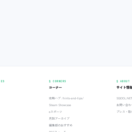
IES
§ CORNERS
§ ABOUT
コーナー
サイト情
攻略ハブ /hints-and-tips/
SQOOL.N
Steam Showcase
お問い合わ
eスポーツ
プレス・取
月別アーカイブ
編集部のおすすめ
RSSフィード