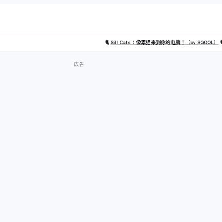
🐈
Sill Cats：像素猫来到你的电脑！（by SQOOL）
