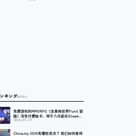
ンキング
WEEKLY
免费游玩的MMORPG《史莱姆世界Punit 冒
险》没有付费抽卡，将于八月底在Steam上
发布免费试玩版。
2026.07.27
ChinaJoy 2026有哪些亮点？ 我们如何看待