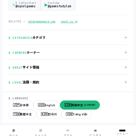
X (旧Twitter)
YouTube
𝕏
▶
@sqoolgames
@gamestudylab
‧
RELATED →
shibagameaward.com
sqool.co.jp
＋
カテゴリ
§ CATEGORIES
＋
コーナー
§ CORNERS
＋
サイト情報
§ ABOUT
＋
法務・規約
§ LEGAL
§ LANGUAGE
🇯🇵
🇺🇸
🇨🇳
日本語
English
简体中文
● CURRENT
🇹🇼
🇰🇷
🇻🇳
繁體中文
한국어
Tiếng Việt
© 2018-2026
sqool.co.jp
‧ All rights reserved.
v3.0.0
‧
build 20260505
‧
🏠
📰
✏️
💼
メニュー
● ALL SYSTEMS NORMAL
ホーム
ニュース
コラム
ビジネス