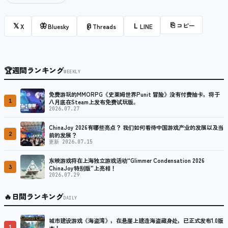
⎘
コピー
𝕏
🦋
@
L
X
Bluesky
Threads
LINE
🏆
週間ランキング
WEEKLY
免费游玩的MMORPG《史莱姆世界Punit 冒险》没有付费抽卡，将于
1
八月底在Steam上发布免费试玩版。
2026.07.27
ChinaJoy 2026有哪些亮点？ 我们如何看待中国游戏产业的发展以及当
2
前的发展？
更新 2026.07.15
东映游戏将在上海独立游戏活动“Glimmer Condensation 2026
3
ChinaJoy特别版”上亮相！
2026.07.29
🔥
日間ランキング
DAILY
城市建设游戏《海盗湾》，在悬崖上建造海盗藏身处，已正式发布1.0版
1
本！