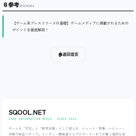
📎
参考
REFERENCE
【ゲーム系プレスリリースの基礎】ゲームメディアに掲載されるための
ポイントを徹底解説！
🏠
返回首页
SQOOL
.
NET
GAME INFORMATION MEDIA ‧ SINCE 2013
ゲームを「文化」と「研究対象」として捉える、ニュース・特集・レビュー・
攻略の総合メディア。インディー開発者からプロゲーマーまでが集う場所を目