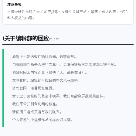
注意事项
不接受硬性推销广告 / 加密货币 · 投机性金融产品 / 赌博 / 成人内容 / 侵犯
他人权益的内容。
ℹ
关于编辑部的回应
POLICY
原则上不发送收件确认通知，敬请谅解。
由编辑部判断是否进行文章化。无法保证所有新闻稿都会被刊登。
刊登时间因内容而异（最快当天，最长数日）。
文章化时，编辑部可能会调整文风与结构。
请勿就同一项目反复催促。
对于过于频繁的刊登请求联系，我们可能会屏蔽相关邮件。
我们不公开刊登判断的标准。
请使用日语或英语与我们联系。
个人开发的小规模作品同样欢迎投稿。