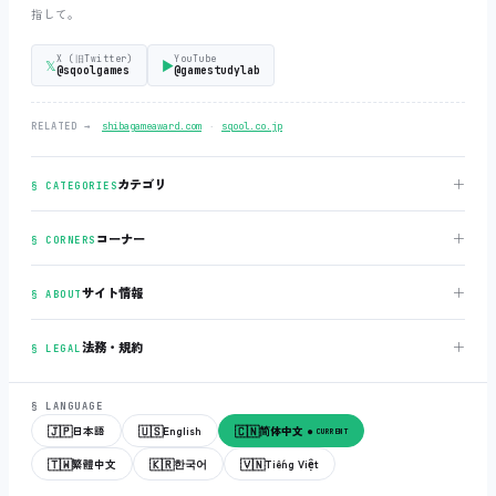
指して。
X (旧Twitter)
YouTube
𝕏
▶
@sqoolgames
@gamestudylab
‧
RELATED →
shibagameaward.com
sqool.co.jp
＋
カテゴリ
§ CATEGORIES
＋
コーナー
§ CORNERS
＋
サイト情報
§ ABOUT
＋
法務・規約
§ LEGAL
§ LANGUAGE
🇯🇵
🇺🇸
🇨🇳
日本語
English
简体中文
● CURRENT
🇹🇼
🇰🇷
🇻🇳
繁體中文
한국어
Tiếng Việt