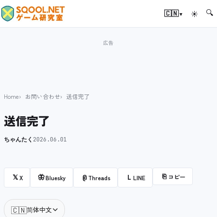
🔍
▾
🇨🇳
☀
Home
お問い合わせ
送信完了
送信完了
ちゃんたく
2026.06.01
⎘
コピー
𝕏
🦋
@
L
X
Bluesky
Threads
LINE
🇨🇳
简体中文