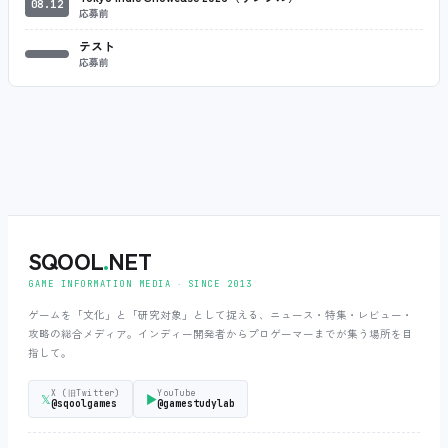
08.12
応募前
テスト
応募前
SQOOL
.
NET
GAME INFORMATION MEDIA ‧ SINCE 2013
ゲームを「文化」と「研究対象」として捉える、ニュース・特集・レビュー・
攻略の総合メディア。インディー開発者からプロゲーマーまでが集う場所を目
指して。
X (旧Twitter)
YouTube
𝕏
▶
@sqoolgames
@gamestudylab