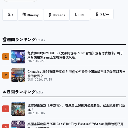
⎘
コピー
𝕏
🦋
@
L
X
Bluesky
Threads
LINE
🏆
週間ランキング
WEEKLY
免费游玩的MMORPG《史莱姆世界Punit 冒险》没有付费抽卡，将于
1
八月底在Steam上发布免费试玩版。
2026.07.27
ChinaJoy 2026有哪些亮点？ 我们如何看待中国游戏产业的发展以及当
2
前的发展？
更新 2026.07.15
🔥
日間ランキング
DAILY
城市建设游戏《海盗湾》，在悬崖上建造海盗藏身处，已正式发布1.0版
1
本！
2026.08.06
桌面吉祥物应用“Sill Cats”和“Tiny Pasture”的Steam捆绑包现已开
2
售。 正常价九折