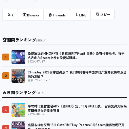
⎘
コピー
𝕏
🦋
@
L
X
Bluesky
Threads
LINE
🏆
週間ランキング
WEEKLY
免费游玩的MMORPG《史莱姆世界Punit 冒险》没有付费抽卡，将于
1
八月底在Steam上发布免费试玩版。
2026.07.27
ChinaJoy 2026有哪些亮点？ 我们如何看待中国游戏产业的发展以及当
2
前的发展？
更新 2026.07.15
🔥
日間ランキング
DAILY
平成时代复古住宅ADV《团地日》定于10月30日上线。 旨在复兴为痴呆
1
症祖母举办的夏季节日
2026.08.06
桌面吉祥物应用“Sill Cats”和“Tiny Pasture”的Steam捆绑包现已开
2
售。 正常价九折