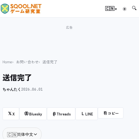
🔍
▾
🇨🇳
☀
Home
お問い合わせ
送信完了
送信完了
ちゃんたく
2026.06.01
⎘
コピー
𝕏
🦋
@
L
X
Bluesky
Threads
LINE
🇨🇳
简体中文