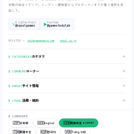
攻略の総合メディア。インディー開発者からプロゲーマーまでが集う場所を目
指して。
X (旧Twitter)
YouTube
𝕏
▶
@sqoolgames
@gamestudylab
‧
RELATED →
shibagameaward.com
sqool.co.jp
＋
カテゴリ
§ CATEGORIES
＋
コーナー
§ CORNERS
＋
サイト情報
§ ABOUT
＋
法務・規約
§ LEGAL
§ LANGUAGE
🇯🇵
🇺🇸
🇨🇳
日本語
English
简体中文
● CURRENT
🇹🇼
🇰🇷
🇻🇳
繁體中文
한국어
Tiếng Việt