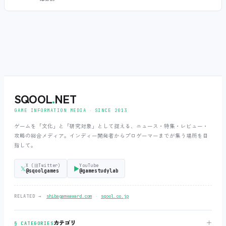
SQOOL
.
NET
GAME INFORMATION MEDIA ‧ SINCE 2013
ゲームを「文化」と「研究対象」として捉える、ニュース・特集・レビュー・
攻略の総合メディア。インディー開発者からプロゲーマーまでが集う場所を目
指して。
X (旧Twitter)
YouTube
𝕏
▶
@sqoolgames
@gamestudylab
‧
RELATED →
shibagameaward.com
sqool.co.jp
＋
カテゴリ
§ CATEGORIES