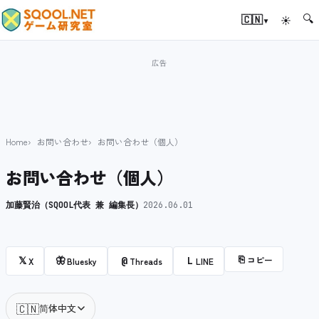
🔍
▾
🇨🇳
☀
Home
お問い合わせ
お問い合わせ（個人）
お問い合わせ（個人）
加藤賢治（SQOOL代表 兼 編集長）
2026.06.01
⎘
コピー
𝕏
🦋
@
L
X
Bluesky
Threads
LINE
🇨🇳
简体中文