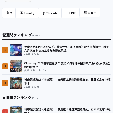
⎘
コピー
𝕏
🦋
@
L
X
Bluesky
Threads
LINE
🏆
週間ランキング
WEEKLY
免费游玩的MMORPG《史莱姆世界Punit 冒险》没有付费抽卡，将于
1
八月底在Steam上发布免费试玩版。
2026.07.27
ChinaJoy 2026有哪些亮点？ 我们如何看待中国游戏产业的发展以及当
2
前的发展？
更新 2026.07.15
城市建设游戏《海盗湾》，在悬崖上建造海盗藏身处，已正式发布1.0版
3
本！
2026.08.06
🔥
日間ランキング
DAILY
城市建设游戏《海盗湾》，在悬崖上建造海盗藏身处，已正式发布1.0版
1
本！