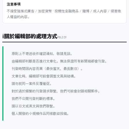
注意事項
不接受強推式廣告 / 加密貨幣 · 投機性金融商品 / 賭博 / 成人內容 / 侵害他
人權益的內容。
ℹ
關於編輯部的處理方式
POLICY
原則上不寄送收件確認通知，敬請見諒。
由編輯部判斷是否進行文章化。無法保證所有新聞稿都會刊登。
刊登時間因內容而異（最快當天，最長數日）。
文章化時，編輯部可能會調整文風與結構。
請勿就同一案件反覆催促。
對於過於頻繁的刊登請求聯繫，我們可能會封鎖相關郵件。
我們不公開刊登判斷的標準。
請以日文或英文與我們聯繫。
個人開發的小規模作品同樣歡迎投稿。