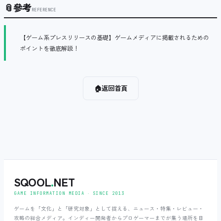
📎
參考
REFERENCE
【ゲーム系プレスリリースの基礎】ゲームメディアに掲載されるための
ポイントを徹底解説！
🏠
返回首頁
SQOOL
.
NET
GAME INFORMATION MEDIA ‧ SINCE 2013
ゲームを「文化」と「研究対象」として捉える、ニュース・特集・レビュー・
攻略の総合メディア。インディー開発者からプロゲーマーまでが集う場所を目