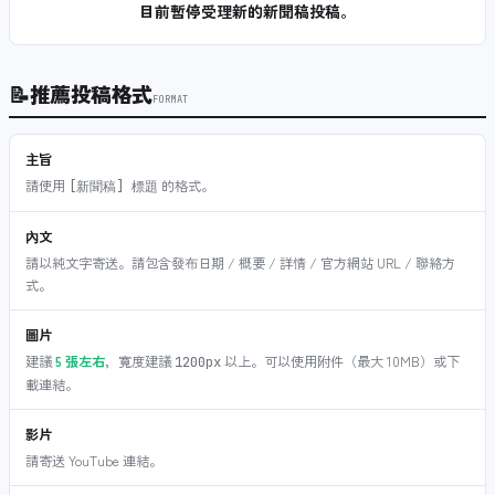
目前暫停受理新的新聞稿投稿。
📝
推薦投稿格式
FORMAT
主旨
請使用
的格式。
[新聞稿] 標題
內文
請以純文字寄送。請包含發布日期 / 概要 / 詳情 / 官方網站 URL / 聯絡方
式。
圖片
建議
5 張左右
，寬度建議
以上。可以使用附件（最大 10MB）或下
1200px
載連結。
影片
請寄送 YouTube 連結。