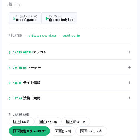
指して。
X (旧Twitter)
YouTube
𝕏
▶
@sqoolgames
@gamestudylab
‧
RELATED →
shibagameaward.com
sqool.co.jp
＋
カテゴリ
§ CATEGORIES
＋
コーナー
§ CORNERS
＋
サイト情報
§ ABOUT
＋
法務・規約
§ LEGAL
§ LANGUAGE
🇯🇵
🇺🇸
🇨🇳
日本語
English
简体中文
🇹🇼
🇰🇷
🇻🇳
繁體中文
한국어
Tiếng Việt
● CURRENT