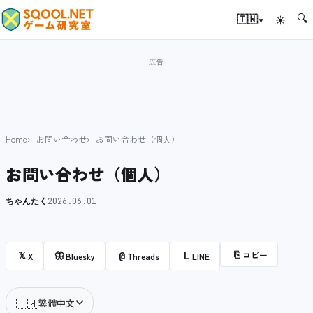
🔍
▾
🇹🇼
☀
Home
お問い合わせ
お問い合わせ（個人）
お問い合わせ（個人）
ちゃんたく
2026.06.01
⎘
コピー
𝕏
🦋
@
L
X
Bluesky
Threads
LINE
🇹🇼
繁體中文