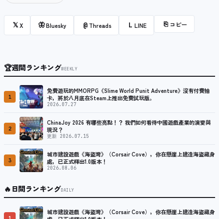
⎘
コピー
𝕏
🦋
@
L
X
Bluesky
Threads
LINE
🏆
週間ランキング
WEEKLY
免費遊玩的MMORPG《Slime World Punit Adventure》沒有付費抽
1
卡，將於八月底在Steam上推出免費試玩版。
2026.07.27
ChinaJoy 2026 有哪些亮點！？ 我們如何看待中國遊戲產業的演變與
2
現況？
更新 2026.07.15
城市建設遊戲《海盜灣》（Corsair Cove），你在懸崖上建造海盜藏身
3
處，已正式釋出1.0版本！
2026.08.06
🔥
日間ランキング
DAILY
城市建設遊戲《海盜灣》（Corsair Cove），你在懸崖上建造海盜藏身
1
處，已正式釋出1.0版本！