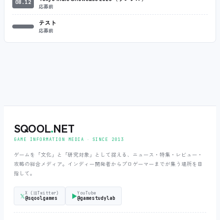
08.12
応募前
テスト
応募前
SQOOL
.
NET
GAME INFORMATION MEDIA ‧ SINCE 2013
ゲームを「文化」と「研究対象」として捉える、ニュース・特集・レビュー・
攻略の総合メディア。インディー開発者からプロゲーマーまでが集う場所を目
指して。
X (旧Twitter)
YouTube
𝕏
▶
@sqoolgames
@gamestudylab