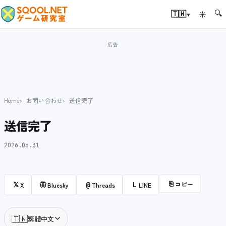
🔍
▾
🇹🇼
☀
Home
お問い合わせ
送信完了
送信完了
2026.05.31
⎘
コピー
𝕏
🦋
@
L
X
Bluesky
Threads
LINE
🇹🇼
繁體中文