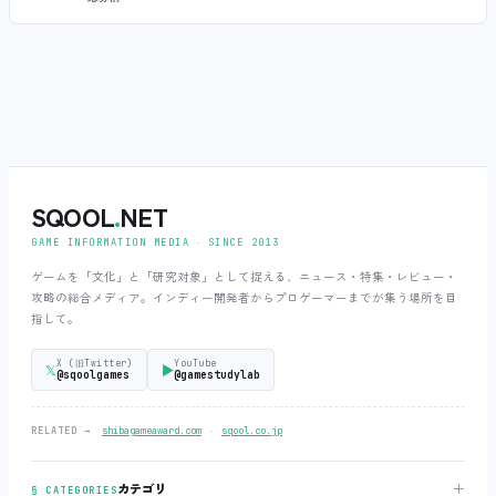
SQOOL
.
NET
GAME INFORMATION MEDIA ‧ SINCE 2013
ゲームを「文化」と「研究対象」として捉える、ニュース・特集・レビュー・
攻略の総合メディア。インディー開発者からプロゲーマーまでが集う場所を目
指して。
X (旧Twitter)
YouTube
𝕏
▶
@sqoolgames
@gamestudylab
‧
RELATED →
shibagameaward.com
sqool.co.jp
＋
カテゴリ
§ CATEGORIES