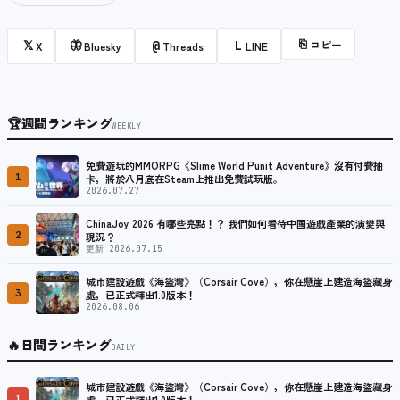
⎘
コピー
𝕏
🦋
@
L
X
Bluesky
Threads
LINE
🏆
週間ランキング
WEEKLY
免費遊玩的MMORPG《Slime World Punit Adventure》沒有付費抽
1
卡，將於八月底在Steam上推出免費試玩版。
2026.07.27
ChinaJoy 2026 有哪些亮點！？ 我們如何看待中國遊戲產業的演變與
2
現況？
更新 2026.07.15
城市建設遊戲《海盜灣》（Corsair Cove），你在懸崖上建造海盜藏身
3
處，已正式釋出1.0版本！
2026.08.06
🔥
日間ランキング
DAILY
城市建設遊戲《海盜灣》（Corsair Cove），你在懸崖上建造海盜藏身
1
處，已正式釋出1.0版本！