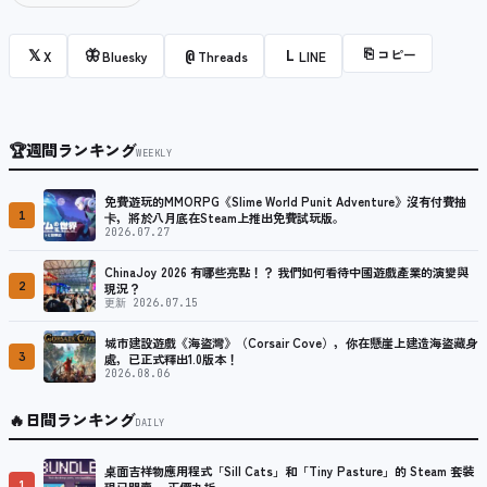
⎘
コピー
𝕏
🦋
@
L
X
Bluesky
Threads
LINE
🏆
週間ランキング
WEEKLY
免費遊玩的MMORPG《Slime World Punit Adventure》沒有付費抽
1
卡，將於八月底在Steam上推出免費試玩版。
2026.07.27
ChinaJoy 2026 有哪些亮點！？ 我們如何看待中國遊戲產業的演變與
2
現況？
更新 2026.07.15
城市建設遊戲《海盜灣》（Corsair Cove），你在懸崖上建造海盜藏身
3
處，已正式釋出1.0版本！
2026.08.06
🔥
日間ランキング
DAILY
桌面吉祥物應用程式「Sill Cats」和「Tiny Pasture」的 Steam 套裝
1
現已開賣。 正價九折