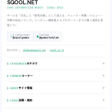
SQOOL
.
NET
GAME INFORMATION MEDIA ‧ SINCE 2013
ゲームを「文化」と「研究対象」として捉える、ニュース・特集・レビュー・
攻略の総合メディア。インディー開発者からプロゲーマーまでが集う場所を目
指して。
X (旧Twitter)
YouTube
𝕏
▶
@sqoolgames
@gamestudylab
‧
RELATED →
shibagameaward.com
sqool.co.jp
＋
カテゴリ
§ CATEGORIES
＋
コーナー
§ CORNERS
＋
サイト情報
§ ABOUT
＋
法務・規約
§ LEGAL