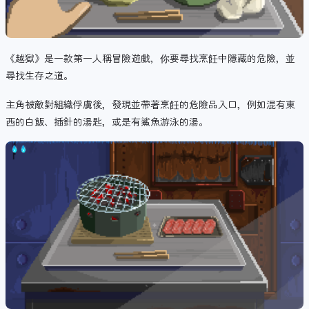
《越獄》是一款第一人稱冒險遊戲，你要尋找烹飪中隱藏的危險，並
尋找生存之道。
主角被敵對組織俘虜後，發現並帶著烹飪的危險品入口，例如混有東
西的白飯、插針的湯匙，或是有鯊魚游泳的湯。