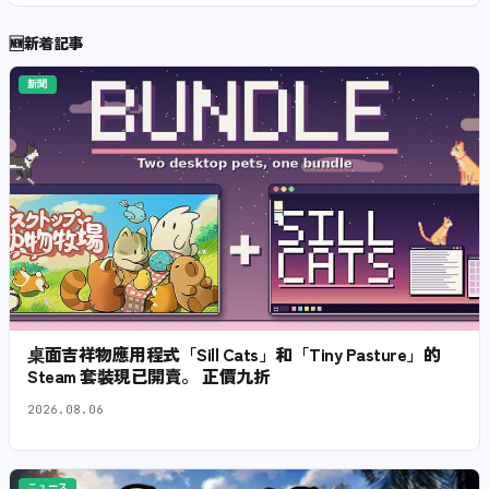
🆕
新着記事
新聞
桌面吉祥物應用程式「Sill Cats」和「Tiny Pasture」的
Steam 套裝現已開賣。 正價九折
2026.08.06
ニュース