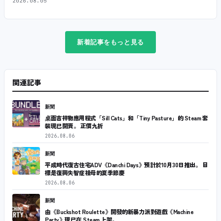
2026.08.05
新着記事をもっと見る
関連記事
新聞
桌面吉祥物應用程式「Sill Cats」和「Tiny Pasture」的 Steam 套
裝現已開賣。 正價九折
2026.08.06
新聞
平成時代復古住宅ADV《Danchi Days》預計於10月30日推出。 目
標是復興失智症祖母的夏季節慶
2026.08.06
新聞
由《Buckshot Roulette》開發的新暴力派對遊戲《Machine
Party》現已在 Steam 上架。