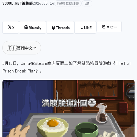
SQOOL.NET編集部
2026.05.14
#完整越獄計畫
#島
⎘
コピー
𝕏
🦋
@
L
X
Bluesky
Threads
LINE
🇹🇼
繁體中文
5月13日，Jima在Steam商店頁面上架了解謎恐怖冒險遊戲《The Full
Prison Break Plan》。