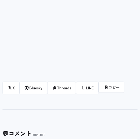
⎘
コピー
𝕏
🦋
@
L
X
Bluesky
Threads
LINE
💬
コメント
COMMENTS