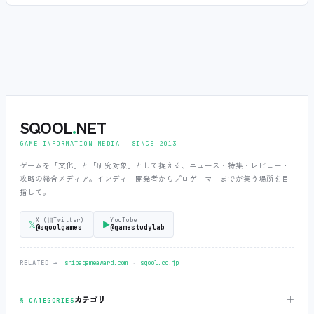
SQOOL
.
NET
GAME INFORMATION MEDIA ‧ SINCE 2013
ゲームを「文化」と「研究対象」として捉える、ニュース・特集・レビュー・
攻略の総合メディア。インディー開発者からプロゲーマーまでが集う場所を目
指して。
X (旧Twitter)
YouTube
𝕏
▶
@sqoolgames
@gamestudylab
‧
RELATED →
shibagameaward.com
sqool.co.jp
＋
カテゴリ
§ CATEGORIES