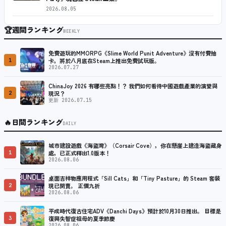
2026.08.05
🏆
週間ランキング
WEEKLY
免費遊玩的MMORPG《Slime World Punit Adventure》沒有付費抽
1
卡，將於八月底在Steam上推出免費試玩版。
2026.07.27
ChinaJoy 2026 有哪些亮點！？ 我們如何看待中國遊戲產業的演變與
2
現況？
更新 2026.07.15
🔥
日間ランキング
DAILY
城市建設遊戲《海盜灣》（Corsair Cove），你在懸崖上建造海盜藏身
1
處，已正式釋出1.0版本！
2026.08.06
桌面吉祥物應用程式「Sill Cats」和「Tiny Pasture」的 Steam 套裝
2
現已開賣。 正價九折
2026.08.06
平成時代復古住宅ADV《Danchi Days》預計於10月30日推出。 目標是
3
復興失智症祖母的夏季節慶
2026.08.06