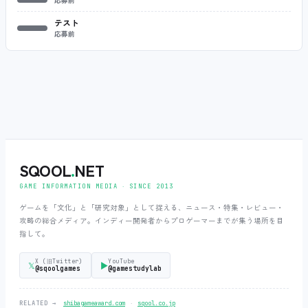
テスト
応募前
SQOOL
.
NET
GAME INFORMATION MEDIA ‧ SINCE 2013
ゲームを「文化」と「研究対象」として捉える、ニュース・特集・レビュー・
攻略の総合メディア。インディー開発者からプロゲーマーまでが集う場所を目
指して。
X (旧Twitter)
YouTube
𝕏
▶
@sqoolgames
@gamestudylab
‧
RELATED →
shibagameaward.com
sqool.co.jp