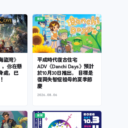
新聞
平成時代復古住宅
海盜灣》
ADV《Danchi Days》預計
ve），你在懸
於10月30日推出。 目標是
身處，已
復興失智症祖母的夏季節
本！
慶
2026.08.06
新聞