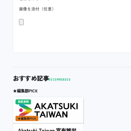
画像を添付（任意）
おすすめ記事
RECOMMENDED
★
編集部PICK
商業新聞
★
編集部PICK
Akatsuki Taiwan 宣布推出