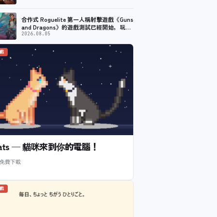
合作式 Roguelite 第一人稱射擊遊戲《Guns
and Dragons》的遊戲測試已經開始，玩家
可以打造魔法武器並戰鬥。 預計於 2026 年
2026.08.05
搶先體驗
遊戲
l Cats — 貓咪來到你的電腦！
 免費下載
遊戲