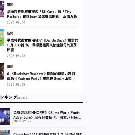
新聞
桌面吉祥物應用程式「Sill Cats」和「Tiny
Pasture」的 Steam 套裝現已開賣。 正價九折
2026.08.06
新聞
平成時代復古住宅ADV《Danchi Days》預計於
10月30日推出。 目標是復興失智症祖母的夏季
節慶
2026.08.06
新聞
由《Buckshot Roulette》開發的新暴力派對
遊戲《Machine Party》現已在 Steam 上架。
2026.08.05
ンキング
WEEKLY
免費遊玩的MMORPG《Slime World Punit
Adventure》沒有付費抽卡，將於八月底在
Steam上推出免費試玩版。
2026.07.27
ChinaJoy 2026 有哪些亮點！？ 我們如何看