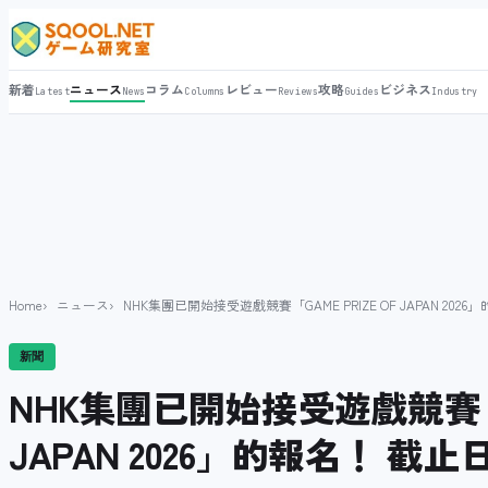
新着
ニュース
コラム
レビュー
攻略
ビジネス
Latest
News
Columns
Reviews
Guides
Industry
Home
ニュース
NHK集團已開始接受遊戲競賽「GAME PRIZE OF JAPAN 202
新聞
NHK集團已開始接受遊戲競賽「GA
JAPAN 2026」的報名！ 截止