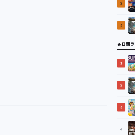
2
3
🔥
日間ラ
1
2
3
4