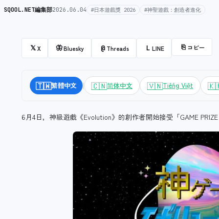
SQOOL.NET編集部
2026.06.04
#日本遊戲獎 2026
#神聖遊戲：創造者進化
⎘
コピー
𝕏
🦋
@
L
X
Bluesky
Threads
LINE
|
🇹🇼
🇨🇳
🇻🇳
🇰
繁體中文
简体中文
Tiếng Việt
6月4日，神級遊戲《Evolution》的創作者開始接受「GAME PRIZE 