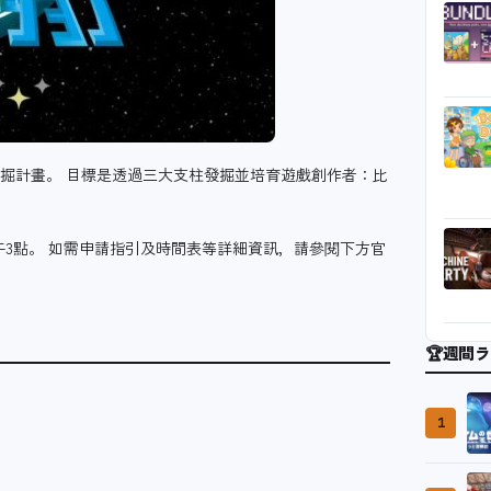
發掘計畫。 目標是透過三大支柱發掘並培育遊戲創作者：比
日下午3點。 如需申請指引及時間表等詳細資訊，請參閱下方官
🏆
週間ラ
1