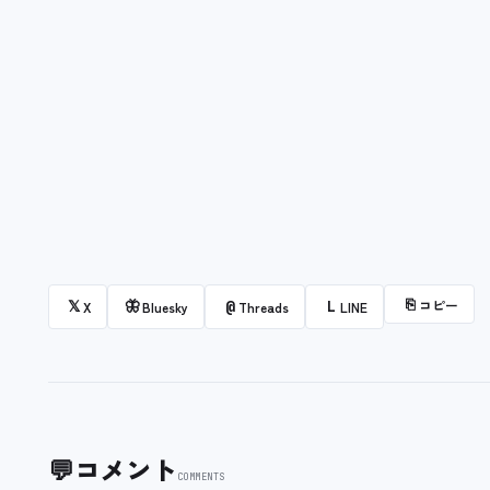
⎘
コピー
𝕏
🦋
@
L
X
Bluesky
Threads
LINE
💬
コメント
COMMENTS