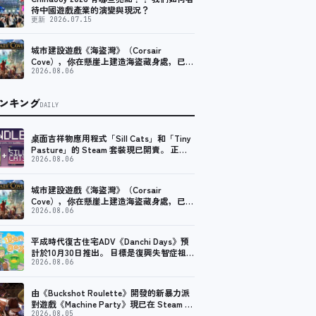
待中國遊戲產業的演變與現況？
更新 2026.07.15
城市建設遊戲《海盜灣》（Corsair
Cove），你在懸崖上建造海盜藏身處，已正
式釋出1.0版本！
2026.08.06
ンキング
DAILY
桌面吉祥物應用程式「Sill Cats」和「Tiny
Pasture」的 Steam 套裝現已開賣。 正價
九折
2026.08.06
城市建設遊戲《海盜灣》（Corsair
Cove），你在懸崖上建造海盜藏身處，已正
式釋出1.0版本！
2026.08.06
平成時代復古住宅ADV《Danchi Days》預
計於10月30日推出。 目標是復興失智症祖母
的夏季節慶
2026.08.06
由《Buckshot Roulette》開發的新暴力派
對遊戲《Machine Party》現已在 Steam 上
架。
2026.08.05