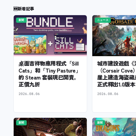
🆕
新着記事
新聞
ニュース
桌面吉祥物應用程式「Sill
城市建設遊戲《
Cats」和「Tiny Pasture」
（Corsair Co
的 Steam 套裝現已開賣。
崖上建造海盜藏
正價九折
正式釋出1.0版
2026.08.06
2026.08.06
新聞
新聞