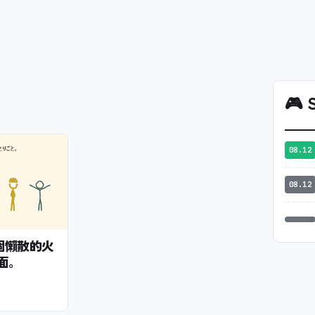
🎮
S
08.12
08.12
— 一個懶散的火
面。