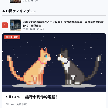
2026.08.06
🔥
日間ランキング
DAILY
那幾天的遊戲熱潮在八王子聚集！ 復古遊戲高峰會「復古遊戲高峰會
1
Lv.5」參與報告
更新 2026.04.15
SQOOL 遊戲
Sill Cats — 貓咪來到你的電腦！
Steam 免費下載