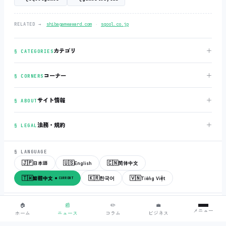
‧
RELATED →
shibagameaward.com
sqool.co.jp
＋
カテゴリ
§ CATEGORIES
＋
コーナー
§ CORNERS
＋
サイト情報
§ ABOUT
＋
法務・規約
§ LEGAL
§ LANGUAGE
🇯🇵
🇺🇸
🇨🇳
日本語
English
简体中文
🇹🇼
🇰🇷
🇻🇳
繁體中文
한국어
Tiếng Việt
● CURRENT
© 2018-2026
sqool.co.jp
‧ All rights reserved.
v3.0.0
‧
build 20260505
‧
🏠
📰
✏️
💼
メニュー
● ALL SYSTEMS NORMAL
ホーム
ニュース
コラム
ビジネス