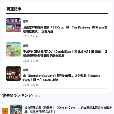
関連記事
新聞
桌面吉祥物應用程式「Sill Cats」和「Tiny Pasture」的 Steam 套
裝現已開賣。 正價九折
2026.08.06
新聞
平成時代復古住宅ADV《Danchi Days》預計於10月30日推出。 目
標是復興失智症祖母的夏季節慶
2026.08.06
新聞
由《Buckshot Roulette》開發的新暴力派對遊戲《Machine
Party》現已在 Steam 上架。
2026.08.05
🏆
週間ランキング
WEEKLY
城市建設遊戲《海盜灣》（Corsair Cove），你在懸崖上建造海盜藏身
1
處，已正式釋出1.0版本！