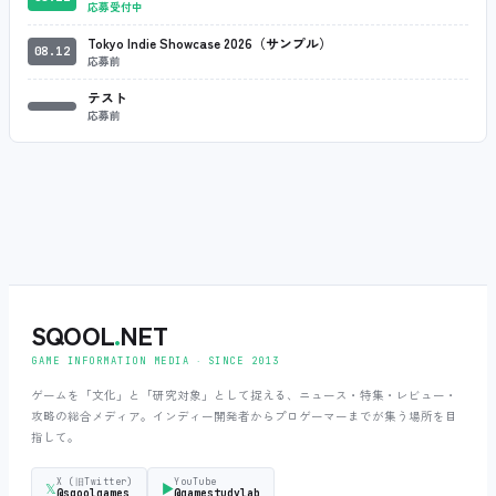
応募受付中
Tokyo Indie Showcase 2026（サンプル）
08.12
応募前
テスト
応募前
SQOOL
.
NET
GAME INFORMATION MEDIA ‧ SINCE 2013
ゲームを「文化」と「研究対象」として捉える、ニュース・特集・レビュー・
攻略の総合メディア。インディー開発者からプロゲーマーまでが集う場所を目
指して。
X (旧Twitter)
YouTube
𝕏
▶
@sqoolgames
@gamestudylab