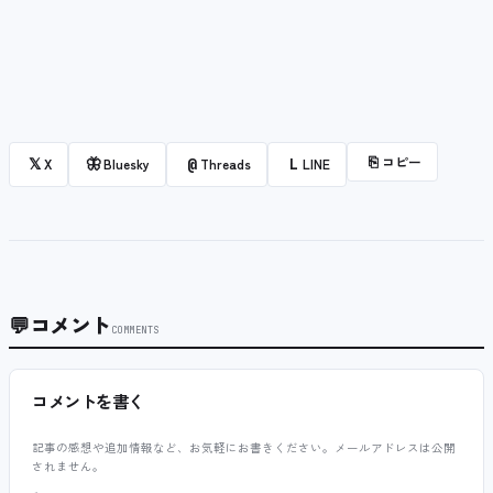
⎘
コピー
𝕏
🦋
@
L
X
Bluesky
Threads
LINE
💬
コメント
COMMENTS
コメントを書く
記事の感想や追加情報など、お気軽にお書きください。メールアドレスは公開
されません。