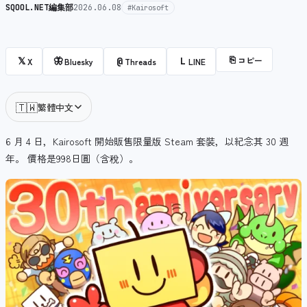
SQOOL.NET編集部
2026.06.08
#Kairosoft
⎘
コピー
𝕏
🦋
@
L
X
Bluesky
Threads
LINE
🇹🇼
繁體中文
6 月 4 日，Kairosoft 開始販售限量版 Steam 套裝，以紀念其 30 週
年。 價格是998日圓（含稅）。