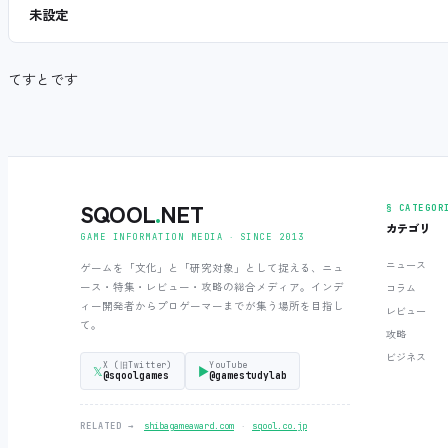
未設定
てすとです
SQOOL
.
NET
§ CATEGOR
カテゴリ
GAME INFORMATION MEDIA ‧ SINCE 2013
ニュース
ゲームを「文化」と「研究対象」として捉える、ニュ
ース・特集・レビュー・攻略の総合メディア。インデ
コラム
ィー開発者からプロゲーマーまでが集う場所を目指し
レビュー
て。
攻略
ビジネス
X (旧Twitter)
YouTube
𝕏
▶
@sqoolgames
@gamestudylab
‧
RELATED →
shibagameaward.com
sqool.co.jp