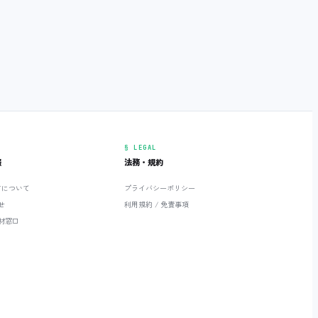
§ LEGAL
報
法務・規約
ETについて
プライバシーポリシー
せ
利用規約 / 免責事項
材窓口