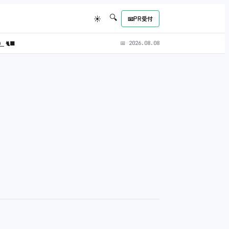
🔍
☀
📧
PR受付
L）
🐈‍⬛
📅
2026.08.08