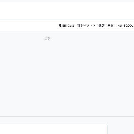
🐈
Sill Cats：猫がパソコンに遊びに来る！（by SQOO