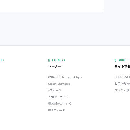
IES
§ CORNERS
§ ABOUT
コーナー
サイト情
攻略ハブ /hints-and-tips/
SQOOL.N
Steam Showcase
お問い合わ
eスポーツ
プレス・取
月別アーカイブ
編集部のおすすめ
RSSフィード