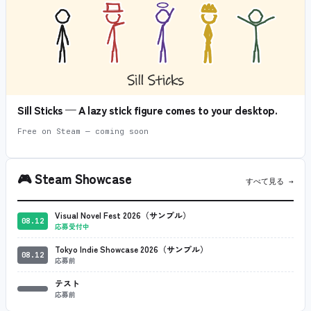
Sill Sticks — A lazy stick figure comes to your desktop.
Free on Steam — coming soon
🎮
Steam Showcase
すべて見る →
Visual Novel Fest 2026（サンプル）
08.12
応募受付中
Tokyo Indie Showcase 2026（サンプル）
08.12
応募前
テスト
応募前