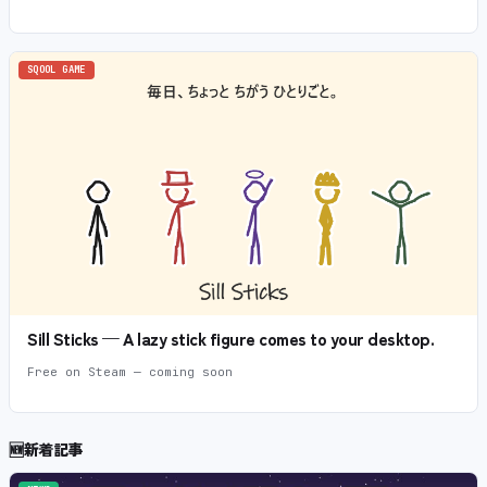
SQOOL GAME
Sill Sticks — A lazy stick figure comes to your desktop.
Free on Steam — coming soon
🆕
新着記事