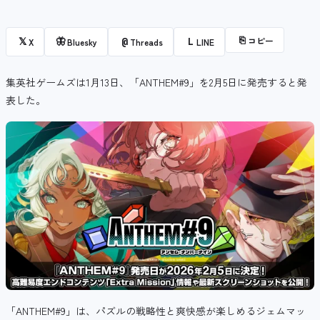
⎘
コピー
𝕏
🦋
@
L
X
Bluesky
Threads
LINE
集英社ゲームズは1月13日、「ANTHEM#9」を2月5日に発売すると発
表した。
「ANTHEM#9」は、パズルの戦略性と爽快感が楽しめるジェムマッ