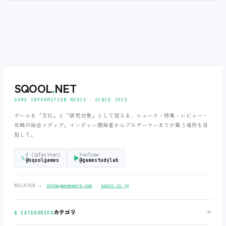
SQOOL
.
NET
GAME INFORMATION MEDIA ‧ SINCE 2013
ゲームを「文化」と「研究対象」として捉える、ニュース・特集・レビュー・
攻略の総合メディア。インディー開発者からプロゲーマーまでが集う場所を目
指して。
X (旧Twitter)
YouTube
𝕏
▶
@sqoolgames
@gamestudylab
‧
RELATED →
shibagameaward.com
sqool.co.jp
＋
カテゴリ
§ CATEGORIES