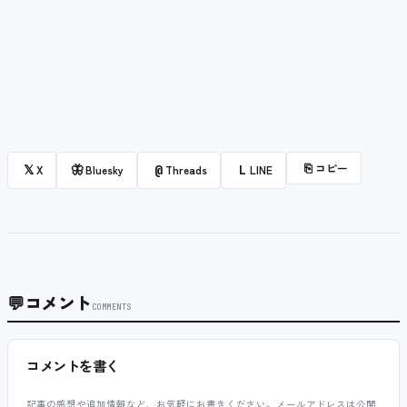
⎘
コピー
𝕏
🦋
@
L
X
Bluesky
Threads
LINE
💬
コメント
COMMENTS
コメントを書く
記事の感想や追加情報など、お気軽にお書きください。メールアドレスは公開