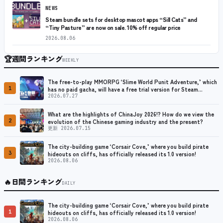
NEWS
Steam bundle sets for desktop mascot apps “Sill Cats” and
“Tiny Pasture” are now on sale. 10% off regular price
2026.08.06
🏆
週間ランキング
WEEKLY
The free-to-play MMORPG ‘Slime World Punit Adventure,’ which
1
has no paid gacha, will have a free trial version for Steam
released at the end of August.
2026.07.27
What are the highlights of ChinaJoy 2026!? How do we view the
2
evolution of the Chinese gaming industry and the present?
更新 2026.07.15
The city-building game ‘Corsair Cove,’ where you build pirate
3
hideouts on cliffs, has officially released its 1.0 version!
2026.08.06
🔥
日間ランキング
DAILY
The city-building game ‘Corsair Cove,’ where you build pirate
1
hideouts on cliffs, has officially released its 1.0 version!
2026.08.06