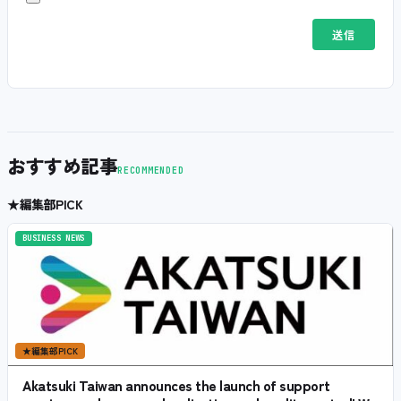
おすすめ記事
RECOMMENDED
★
編集部PICK
BUSINESS NEWS
★
編集部PICK
Akatsuki Taiwan announces the launch of support