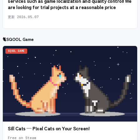
services such as game localization and quality control! We
are looking for trial projects at a reasonable price
更新
2026.05.07
🐈
SQOOL Game
SQOOL GAME
Sill Cats — Pixel Cats on Your Screen!
Free on Steam