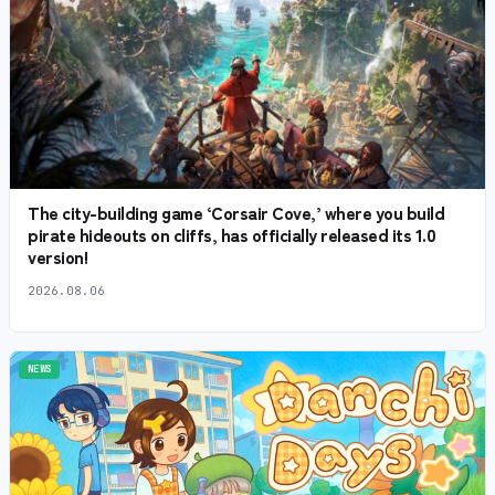
The city-building game ‘Corsair Cove,’ where you build
pirate hideouts on cliffs, has officially released its 1.0
version!
2026.08.06
NEWS