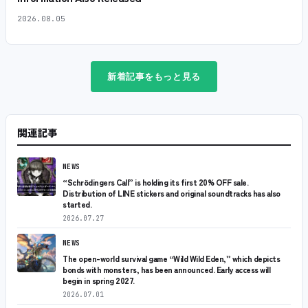
2026.08.05
新着記事をもっと見る
関連記事
NEWS
“Schrödingers Call” is holding its first 20% OFF sale.
Distribution of LINE stickers and original soundtracks has also
started.
2026.07.27
NEWS
The open-world survival game “Wild Wild Eden,” which depicts
bonds with monsters, has been announced. Early access will
begin in spring 2027.
2026.07.01