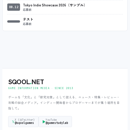
Tokyo Indie Showcase 2026（サンプル）
08.12
応募前
テスト
応募前
SQOOL
.
NET
GAME INFORMATION MEDIA ‧ SINCE 2013
ゲームを「文化」と「研究対象」として捉える、ニュース・特集・レビュー・
攻略の総合メディア。インディー開発者からプロゲーマーまでが集う場所を目
指して。
X (旧Twitter)
YouTube
𝕏
▶
@sqoolgames
@gamestudylab