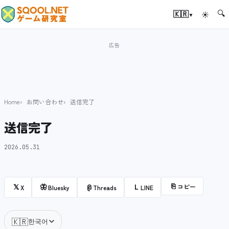
🔍
▾
🇰🇷
☀
Home
お問い合わせ
送信完了
送信完了
2026.05.31
⎘
コピー
𝕏
🦋
@
L
X
Bluesky
Threads
LINE
🇰🇷
한국어