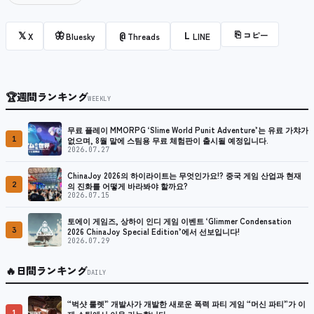
⎘
コピー
𝕏
🦋
@
L
X
Bluesky
Threads
LINE
🏆
週間ランキング
WEEKLY
무료 플레이 MMORPG ‘Slime World Punit Adventure’는 유료 가챠가
1
없으며, 8월 말에 스팀용 무료 체험판이 출시될 예정입니다.
2026.07.27
ChinaJoy 2026의 하이라이트는 무엇인가요!? 중국 게임 산업과 현재
2
의 진화를 어떻게 바라봐야 할까요?
2026.07.15
토에이 게임즈, 상하이 인디 게임 이벤트 ‘Glimmer Condensation
3
2026 ChinaJoy Special Edition’에서 선보입니다!
2026.07.29
🔥
日間ランキング
DAILY
“벅샷 룰렛” 개발사가 개발한 새로운 폭력 파티 게임 “머신 파티”가 이
1
제 스팀에서 이용 가능합니다.