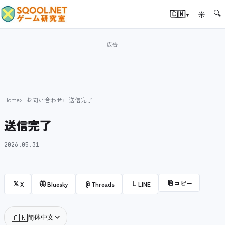
🔍
▾
🇨🇳
☀
Home
お問い合わせ
送信完了
送信完了
2026.05.31
⎘
コピー
𝕏
🦋
@
L
X
Bluesky
Threads
LINE
🇨🇳
简体中文