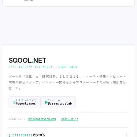
SQOOL
.
NET
GAME INFORMATION MEDIA ‧ SINCE 2013
ゲームを「文化」と「研究対象」として捉える、ニュース・特集・レビュー・
攻略の総合メディア。インディー開発者からプロゲーマーまでが集う場所を目
指して。
X (旧Twitter)
YouTube
𝕏
▶
@sqoolgames
@gamestudylab
‧
RELATED →
shibagameaward.com
sqool.co.jp
＋
カテゴリ
§ CATEGORIES