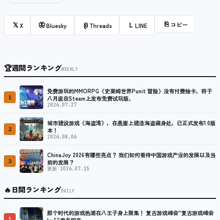
⎘
コピー
𝕏
🦋
@
L
X
Bluesky
Threads
LINE
🏆
週間ランキング
WEEKLY
免费游玩的MMORPG《史莱姆世界Punit 冒险》没有付费抽卡，将于
1
八月底在Steam上发布免费试玩版。
2026.07.27
城市建设游戏《海盗湾》，在悬崖上建造海盗藏身处，已正式发布1.0版
2
本！
2026.08.06
ChinaJoy 2026有哪些亮点？ 我们如何看待中国游戏产业的发展以及当
3
前的发展？
更新 2026.07.15
🔥
日間ランキング
DAILY
那个时代的游戏热潮在八王子身上聚集！ 复古游戏峰会“复古游戏峰会
1
Lv.5”参与报告