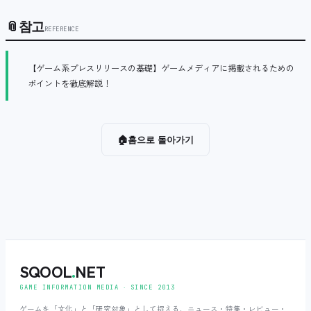
📎
참고
REFERENCE
【ゲーム系プレスリリースの基礎】ゲームメディアに掲載されるための
ポイントを徹底解説！
🏠
홈으로 돌아가기
SQOOL
.
NET
GAME INFORMATION MEDIA ‧ SINCE 2013
ゲームを「文化」と「研究対象」として捉える、ニュース・特集・レビュー・