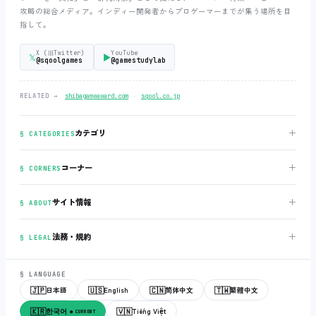
攻略の総合メディア。インディー開発者からプロゲーマーまでが集う場所を目
指して。
X (旧Twitter)
YouTube
𝕏
▶
@sqoolgames
@gamestudylab
‧
RELATED →
shibagameaward.com
sqool.co.jp
＋
カテゴリ
§ CATEGORIES
＋
コーナー
§ CORNERS
＋
サイト情報
§ ABOUT
＋
法務・規約
§ LEGAL
§ LANGUAGE
🇯🇵
🇺🇸
🇨🇳
🇹🇼
日本語
English
简体中文
繁體中文
🇰🇷
🇻🇳
한국어
Tiếng Việt
● CURRENT