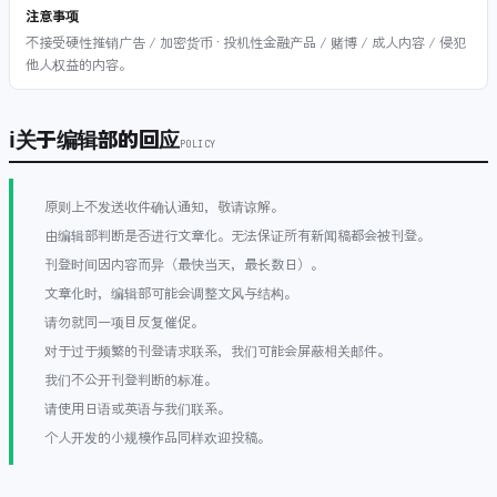
注意事项
不接受硬性推销广告 / 加密货币 · 投机性金融产品 / 赌博 / 成人内容 / 侵犯
他人权益的内容。
ℹ
关于编辑部的回应
POLICY
原则上不发送收件确认通知，敬请谅解。
由编辑部判断是否进行文章化。无法保证所有新闻稿都会被刊登。
刊登时间因内容而异（最快当天，最长数日）。
文章化时，编辑部可能会调整文风与结构。
请勿就同一项目反复催促。
对于过于频繁的刊登请求联系，我们可能会屏蔽相关邮件。
我们不公开刊登判断的标准。
请使用日语或英语与我们联系。
个人开发的小规模作品同样欢迎投稿。