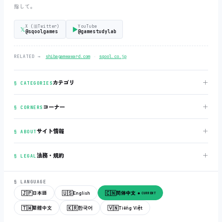
指して。
X (旧Twitter)
YouTube
𝕏
▶
@sqoolgames
@gamestudylab
‧
RELATED →
shibagameaward.com
sqool.co.jp
＋
カテゴリ
§ CATEGORIES
＋
コーナー
§ CORNERS
＋
サイト情報
§ ABOUT
＋
法務・規約
§ LEGAL
§ LANGUAGE
🇯🇵
🇺🇸
🇨🇳
日本語
English
简体中文
● CURRENT
🇹🇼
🇰🇷
🇻🇳
繁體中文
한국어
Tiếng Việt