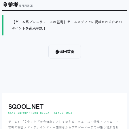
📎
参考
REFERENCE
【ゲーム系プレスリリースの基礎】ゲームメディアに掲載されるための
ポイントを徹底解説！
🏠
返回首页
SQOOL
.
NET
GAME INFORMATION MEDIA ‧ SINCE 2013
ゲームを「文化」と「研究対象」として捉える、ニュース・特集・レビュー・
攻略の総合メディア。インディー開発者からプロゲーマーまでが集う場所を目