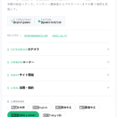
攻略の総合メディア。インディー開発者からプロゲーマーまでが集う場所を目
指して。
X (旧Twitter)
YouTube
𝕏
▶
@sqoolgames
@gamestudylab
‧
RELATED →
shibagameaward.com
sqool.co.jp
＋
カテゴリ
§ CATEGORIES
＋
コーナー
§ CORNERS
＋
サイト情報
§ ABOUT
＋
法務・規約
§ LEGAL
§ LANGUAGE
🇯🇵
🇺🇸
🇨🇳
🇹🇼
日本語
English
简体中文
繁體中文
🇰🇷
🇻🇳
한국어
Tiếng Việt
● CURRENT