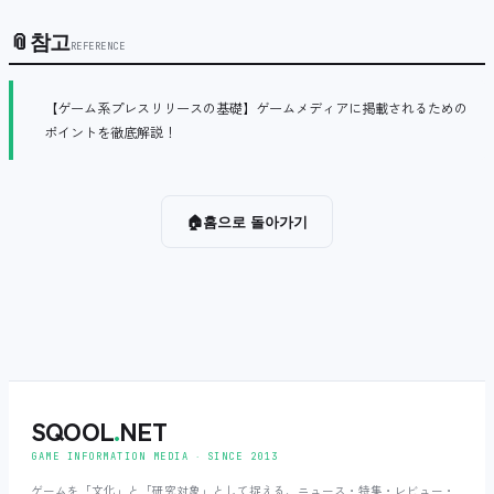
📎
참고
REFERENCE
【ゲーム系プレスリリースの基礎】ゲームメディアに掲載されるための
ポイントを徹底解説！
🏠
홈으로 돌아가기
SQOOL
.
NET
GAME INFORMATION MEDIA ‧ SINCE 2013
ゲームを「文化」と「研究対象」として捉える、ニュース・特集・レビュー・