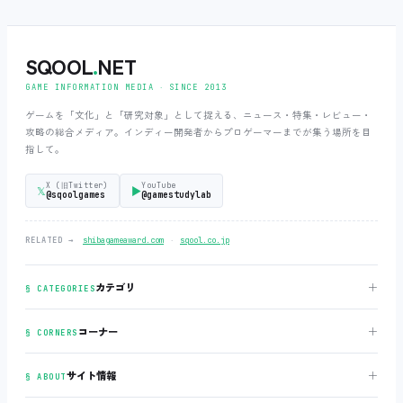
SQOOL
.
NET
GAME INFORMATION MEDIA ‧ SINCE 2013
ゲームを「文化」と「研究対象」として捉える、ニュース・特集・レビュー・
攻略の総合メディア。インディー開発者からプロゲーマーまでが集う場所を目
指して。
X (旧Twitter)
YouTube
𝕏
▶
@sqoolgames
@gamestudylab
‧
RELATED →
shibagameaward.com
sqool.co.jp
＋
カテゴリ
§ CATEGORIES
＋
コーナー
§ CORNERS
＋
サイト情報
§ ABOUT