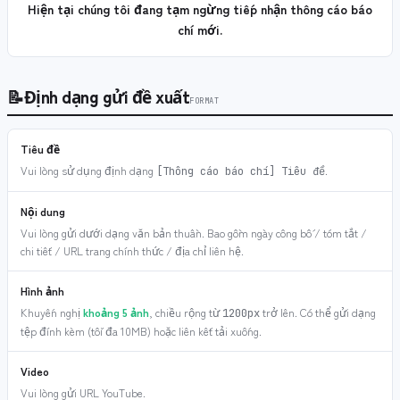
Hiện tại chúng tôi đang tạm ngừng tiếp nhận thông cáo báo
chí mới.
📝
Định dạng gửi đề xuất
FORMAT
Tiêu đề
Vui lòng sử dụng định dạng
.
[Thông cáo báo chí] Tiêu đề
Nội dung
Vui lòng gửi dưới dạng văn bản thuần. Bao gồm ngày công bố / tóm tắt /
chi tiết / URL trang chính thức / địa chỉ liên hệ.
Hình ảnh
Khuyến nghị
khoảng 5 ảnh
, chiều rộng từ
trở lên. Có thể gửi dạng
1200px
tệp đính kèm (tối đa 10MB) hoặc liên kết tải xuống.
Video
Vui lòng gửi URL YouTube.