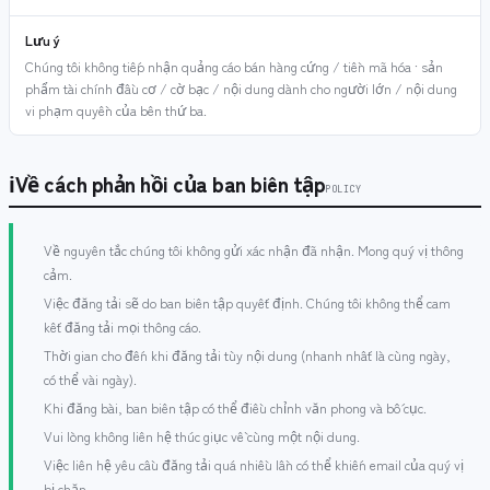
Lưu ý
Chúng tôi không tiếp nhận quảng cáo bán hàng cứng / tiền mã hóa · sản
phẩm tài chính đầu cơ / cờ bạc / nội dung dành cho người lớn / nội dung
vi phạm quyền của bên thứ ba.
ℹ
Về cách phản hồi của ban biên tập
POLICY
Về nguyên tắc chúng tôi không gửi xác nhận đã nhận. Mong quý vị thông
cảm.
Việc đăng tải sẽ do ban biên tập quyết định. Chúng tôi không thể cam
kết đăng tải mọi thông cáo.
Thời gian cho đến khi đăng tải tùy nội dung (nhanh nhất là cùng ngày,
có thể vài ngày).
Khi đăng bài, ban biên tập có thể điều chỉnh văn phong và bố cục.
Vui lòng không liên hệ thúc giục về cùng một nội dung.
Việc liên hệ yêu cầu đăng tải quá nhiều lần có thể khiến email của quý vị
bị chặn.