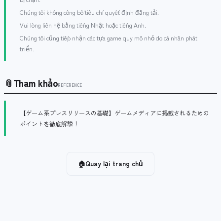
Chúng tôi không công bố tiêu chí quyết định đăng tải.
Vui lòng liên hệ bằng tiếng Nhật hoặc tiếng Anh.
Chúng tôi cũng tiếp nhận các tựa game quy mô nhỏ do cá nhân phát
triển.
📎
Tham khảo
REFERENCE
【ゲーム系プレスリリースの基礎】ゲームメディアに掲載されるための
ポイントを徹底解説！
🏠
Quay lại trang chủ