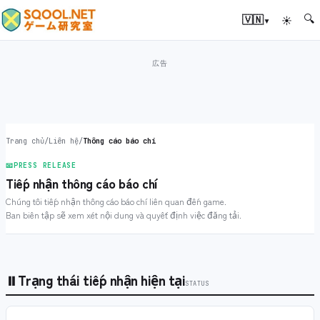
🔍
▾
🇻🇳
☀
Trang chủ
/
Liên hệ
/
Thông cáo báo chí
📧
PRESS RELEASE
Tiếp nhận thông cáo báo chí
Chúng tôi tiếp nhận thông cáo báo chí liên quan đến game.
Ban biên tập sẽ xem xét nội dung và quyết định việc đăng tải.
⏸
Trạng thái tiếp nhận hiện tại
STATUS