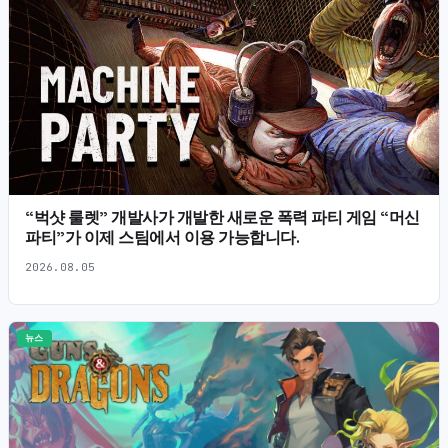
“벅샷 룰렛” 개발사가 개발한 새로운 폭력 파티 게임 “머신
파티”가 이제 스팀에서 이용 가능합니다.
2026.08.05
뉴스