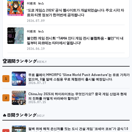
이벤트 뉴스
‘도쿄 게임쇼 2026’ 공식 웹사이트가 개설되었습니다. 주요 시각 자
료와 티켓 정보가 한꺼번에 공개됩니다
2026.07.09
이벤트 뉴스
불안한 게임 전시회 “TAMA 인디 게임 전시 불협화음 – 불안”이 내
일부터 파르테논 타마에서 열립니다!
2026.06.19
🏆
週間ランキング
WEEKLY
무료 플레이 MMORPG ‘Slime World Punit Adventure’는 유료 가챠가
1
없으며, 8월 말에 스팀용 무료 체험판이 출시될 예정입니다.
2026.07.27
ChinaJoy 2026의 하이라이트는 무엇인가요!? 중국 게임 산업과 현재
2
의 진화를 어떻게 바라봐야 할까요?
2026.07.15
🔥
日間ランキング
DAILY
절벽 위에 해적 은신처를 짓는 도시 건설 게임 ‘코세어 코브’가 공식 1.0