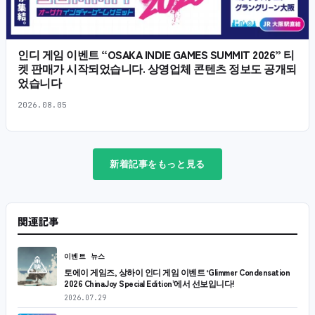
인디 게임 이벤트 “OSAKA INDIE GAMES SUMMIT 2026” 티
켓 판매가 시작되었습니다. 상영업체 콘텐츠 정보도 공개되
었습니다
2026.08.05
新着記事をもっと見る
関連記事
이벤트 뉴스
토에이 게임즈, 상하이 인디 게임 이벤트 ‘Glimmer Condensation
2026 ChinaJoy Special Edition’에서 선보입니다!
2026.07.29