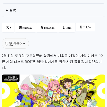
目次
⎘
コピー
𝕏
🦋
@
L
X
Bluesky
Threads
LINE
🇰🇷
한국어
7
월 11일 토요일 교토컴퓨터 학원에서 개최될 예정인 게임 이벤트 “오
픈 게임 페스트 2026″은
일반 참가자를 위한 사전 등록을 시작했습니
다.