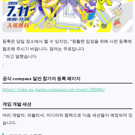
등록은 당일 장소에서 할 수 있지만, “원활한 입장을 위해 사전 등록에
협조해 주시기 바랍니다. 참여는 무료입니다
.”라고 말했습니다
.
공식 connpass 일반 참가자 등록 페이지
https://indie-us-games.connpass.com/event/395094/
게임 개발 세션
여러 개발자, 퍼블리셔, 미디어의 협력으로 다음 세션들이 예정되어 있
습니다.