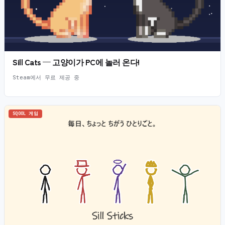
Sill Cats — 고양이가 PC에 놀러 온다!
Steam에서 무료 제공 중
SQOOL 게임