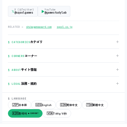
X (旧Twitter)
YouTube
𝕏
▶
@sqoolgames
@gamestudylab
‧
RELATED →
shibagameaward.com
sqool.co.jp
＋
カテゴリ
§ CATEGORIES
＋
コーナー
§ CORNERS
＋
サイト情報
§ ABOUT
＋
法務・規約
§ LEGAL
§ LANGUAGE
🇯🇵
🇺🇸
🇨🇳
🇹🇼
日本語
English
简体中文
繁體中文
🇰🇷
🇻🇳
한국어
Tiếng Việt
● CURRENT