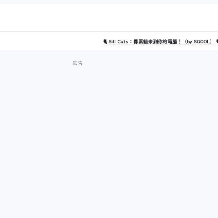
🐈
Sill Cats：像素貓來到你的電腦！（by SQOOL）
