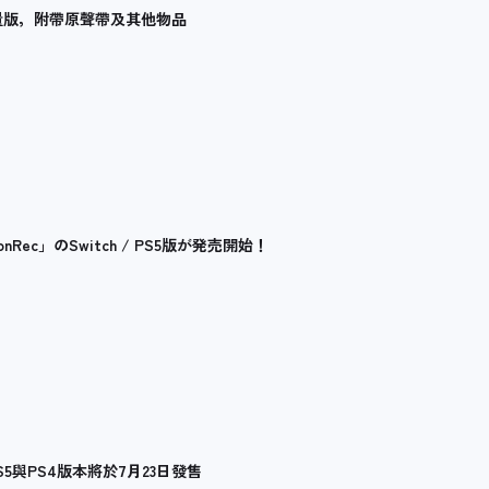
推出限量版，附帶原聲帶及其他物品
c」のSwitch / PS5版が発売開始！
的PS5與PS4版本將於7月23日發售