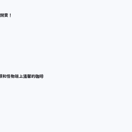
已開賣！
為人類和怪物端上溫馨的咖啡