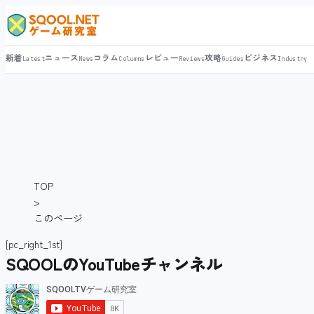
新着
ニュース
コラム
レビュー
攻略
ビジネス
Latest
News
Columns
Reviews
Guides
Industry
TOP
>
このページ
[pc_right_1st]
SQOOLのYouTubeチャンネル