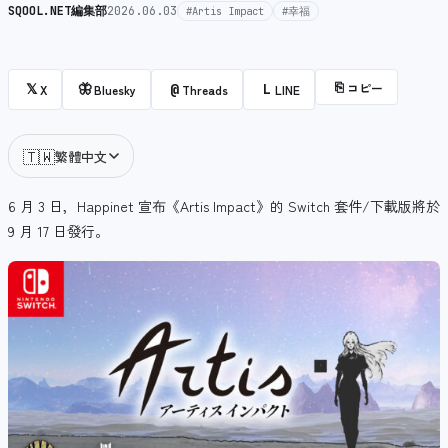
SQOOL.NET編集部
2026.06.03
#Artis Impact
#幸福
⎘
コピー
𝕏
🦋
@
L
X
Bluesky
Threads
LINE
🇹🇼
繁體中文
6 月 3 日，Happinet 宣布《Artis Impact》的 Switch 套件/下載版將於
9 月 17 日發行。