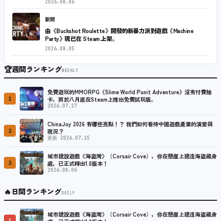
2026.08.06
新聞
由《Buckshot Roulette》開發的新暴力派對遊戲《Machine
Party》現已在 Steam 上架。
2026.08.05
🏆
週間ランキング
WEEKLY
免費遊玩的MMORPG《Slime World Punit Adventure》沒有付費抽
1
卡，將於八月底在Steam上推出免費試玩版。
2026.07.27
ChinaJoy 2026 有哪些亮點！？ 我們如何看待中國遊戲產業的演變與
2
現況？
更新 2026.07.15
城市建設遊戲《海盜灣》（Corsair Cove），你在懸崖上建造海盜藏身
3
處，已正式釋出1.0版本！
2026.08.06
🔥
日間ランキング
DAILY
城市建設遊戲《海盜灣》（Corsair Cove），你在懸崖上建造海盜藏身
1