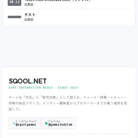
08.12
応募前
テスト
応募前
SQOOL
.
NET
GAME INFORMATION MEDIA ‧ SINCE 2013
ゲームを「文化」と「研究対象」として捉える、ニュース・特集・レビュー・
攻略の総合メディア。インディー開発者からプロゲーマーまでが集う場所を目
指して。
X (旧Twitter)
YouTube
𝕏
▶
@sqoolgames
@gamestudylab