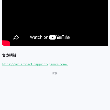
官方網站
https://artisimpact.happinet-games.com/