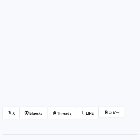
⎘
コピー
𝕏
🦋
@
L
X
Bluesky
Threads
LINE