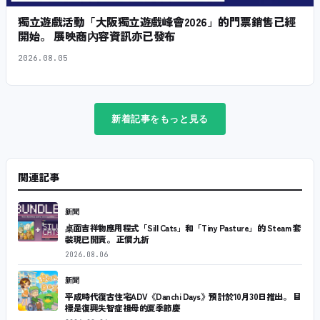
獨立遊戲活動「大阪獨立遊戲峰會2026」的門票銷售已經
開始。 展映商內容資訊亦已發布
2026.08.05
新着記事をもっと見る
関連記事
新聞
桌面吉祥物應用程式「Sill Cats」和「Tiny Pasture」的 Steam 套
裝現已開賣。 正價九折
2026.08.06
新聞
平成時代復古住宅ADV《Danchi Days》預計於10月30日推出。 目
標是復興失智症祖母的夏季節慶