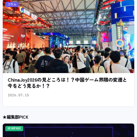
コラム
ChinaJoy2026の見どころは！？中国ゲーム界隈の変遷と
今をどう見るか！？
2026.07.15
★
編集部PICK
HIGOPAGE