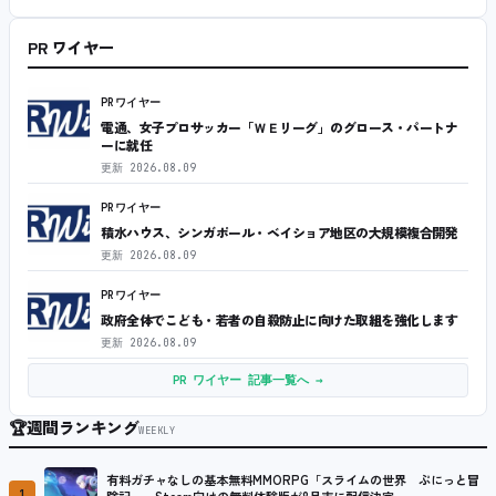
PR ワイヤー
PRワイヤー
電通、女子プロサッカー「ＷＥリーグ」のグロース・パートナ
ーに就任
更新
2026.08.09
PRワイヤー
積水ハウス、シンガポール・ベイショア地区の大規模複合開発
更新
2026.08.09
PRワイヤー
政府全体でこども・若者の自殺防止に向けた取組を強化します
更新
2026.08.09
PR ワイヤー 記事一覧へ →
🏆
週間ランキング
WEEKLY
有料ガチャなしの基本無料MMORPG「スライムの世界 ぷにっと冒
1
険記」、Steam向けの無料体験版が8月末に配信決定