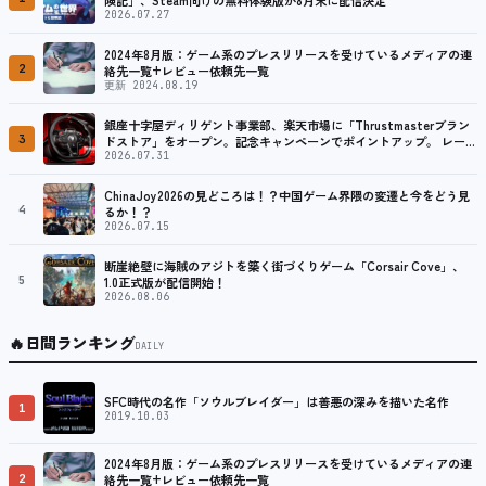
2026.07.27
2024年8月版：ゲーム系のプレスリリースを受けているメディアの連
2
絡先一覧+レビュー依頼先一覧
更新 2024.08.19
銀座十字屋ディリゲント事業部、楽天市場に「Thrustmasterブラン
3
ドストア」をオープン。記念キャンペーンでポイントアップ。 レーシ
ング／フライトシム向けコントローラーを中心に、幅広くラインナッ
2026.07.31
プ
ChinaJoy2026の見どころは！？中国ゲーム界隈の変遷と今をどう見
4
るか！？
2026.07.15
断崖絶壁に海賊のアジトを築く街づくりゲーム「Corsair Cove」、
5
1.0正式版が配信開始！
2026.08.06
🔥
日間ランキング
DAILY
SFC時代の名作「ソウルブレイダー」は善悪の深みを描いた名作
1
2019.10.03
2024年8月版：ゲーム系のプレスリリースを受けているメディアの連
2
絡先一覧+レビュー依頼先一覧