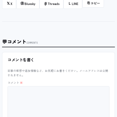
⎘
コピー
𝕏
🦋
@
L
X
Bluesky
Threads
LINE
💬
コメント
COMMENTS
コメントを書く
記事の感想や追加情報など、お気軽にお書きください。メールアドレスは公開
されません。
コメント
※