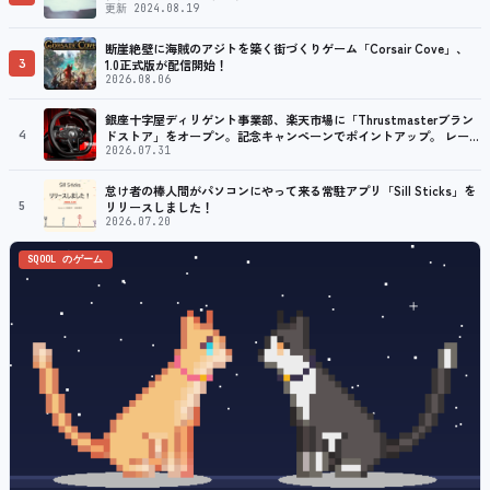
更新 2024.08.19
断崖絶壁に海賊のアジトを築く街づくりゲーム「Corsair Cove」、
3
1.0正式版が配信開始！
2026.08.06
銀座十字屋ディリゲント事業部、楽天市場に「Thrustmasterブラン
4
ドストア」をオープン。記念キャンペーンでポイントアップ。 レーシ
ング／フライトシム向けコントローラーを中心に、幅広くラインナッ
2026.07.31
プ
怠け者の棒人間がパソコンにやって来る常駐アプリ「Sill Sticks」を
5
リリースしました！
2026.07.20
SQOOL のゲーム