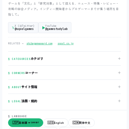
ゲームを「文化」と「研究対象」として捉える、ニュース・特集・レビュー・
攻略の総合メディア。インディー開発者からプロゲーマーまでが集う場所を目
指して。
X (旧Twitter)
YouTube
𝕏
▶
@sqoolgames
@gamestudylab
‧
RELATED →
shibagameaward.com
sqool.co.jp
＋
カテゴリ
§ CATEGORIES
＋
コーナー
§ CORNERS
＋
サイト情報
§ ABOUT
＋
法務・規約
§ LEGAL
§ LANGUAGE
🇯🇵
🇺🇸
🇨🇳
日本語
English
简体中文
● CURRENT