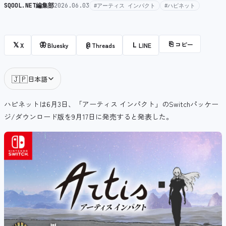
SQOOL.NET編集部
2026.06.03
#アーティス インパクト
#ハピネット
⎘
コピー
𝕏
🦋
@
L
X
Bluesky
Threads
LINE
🇯🇵
日本語
ハピネットは6月3日、「アーティス インパクト」のSwitchパッケー
ジ/ダウンロード版を9月17日に発売すると発表した。