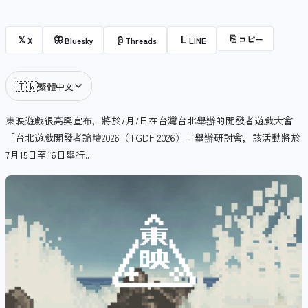
⎘
コピー
𝕏
🦋
@
L
X
Bluesky
Threads
LINE
🇹🇼
繁體中文
東映遊戲很高興宣布，將於7月7日在台灣台北舉辦的開發者遊戲大會
「台北遊戲開發者論壇2026（TGDF 2026）」舉辦研討會，該活動將於
7月15日至16日舉行。