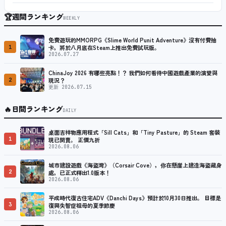
🏆
週間ランキング
WEEKLY
免費遊玩的MMORPG《Slime World Punit Adventure》沒有付費抽
1
卡，將於八月底在Steam上推出免費試玩版。
2026.07.27
ChinaJoy 2026 有哪些亮點！？ 我們如何看待中國遊戲產業的演變與
2
現況？
更新 2026.07.15
🔥
日間ランキング
DAILY
桌面吉祥物應用程式「Sill Cats」和「Tiny Pasture」的 Steam 套裝
1
現已開賣。 正價九折
2026.08.06
城市建設遊戲《海盜灣》（Corsair Cove），你在懸崖上建造海盜藏身
2
處，已正式釋出1.0版本！
2026.08.06
平成時代復古住宅ADV《Danchi Days》預計於10月30日推出。 目標是
3
復興失智症祖母的夏季節慶
2026.08.06