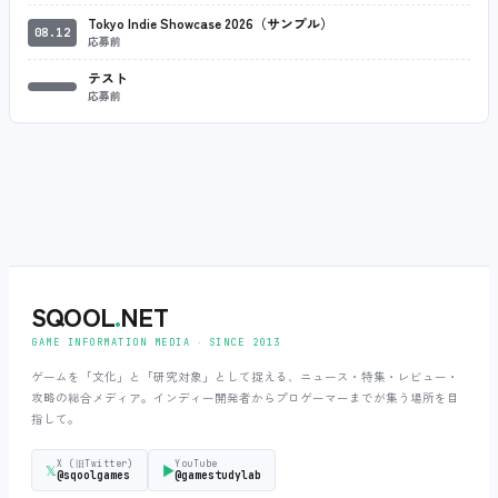
Tokyo Indie Showcase 2026（サンプル）
08.12
応募前
テスト
応募前
SQOOL
.
NET
GAME INFORMATION MEDIA ‧ SINCE 2013
ゲームを「文化」と「研究対象」として捉える、ニュース・特集・レビュー・
攻略の総合メディア。インディー開発者からプロゲーマーまでが集う場所を目
指して。
X (旧Twitter)
YouTube
𝕏
▶
@sqoolgames
@gamestudylab