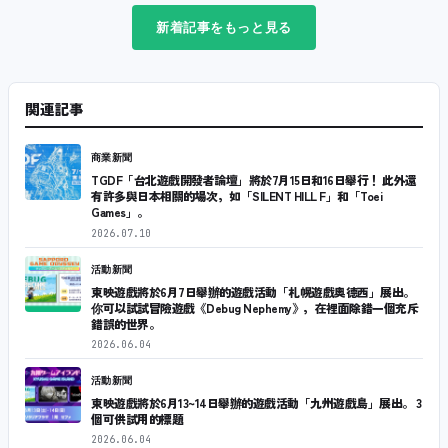
新着記事をもっと見る
関連記事
商業新聞
TGDF「台北遊戲開發者論壇」將於7月15日和16日舉行！ 此外還
有許多與日本相關的場次，如「SILENT HILL F」和「Toei
Games」。
2026.07.10
活動新聞
東映遊戲將於6月7日舉辦的遊戲活動「札幌遊戲奧德西」展出。
你可以試試冒險遊戲《Debug Nephemy》，在裡面除錯一個充斥
錯誤的世界。
2026.06.04
活動新聞
東映遊戲將於6月13~14日舉辦的遊戲活動「九州遊戲島」展出。 3
個可供試用的標題
2026.06.04