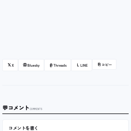
⎘
コピー
𝕏
🦋
@
L
X
Bluesky
Threads
LINE
💬
コメント
COMMENTS
コメントを書く