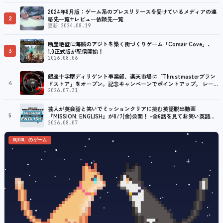
2024年8月版：ゲーム系のプレスリリースを受けているメディアの連
2
絡先一覧+レビュー依頼先一覧
更新 2024.08.19
断崖絶壁に海賊のアジトを築く街づくりゲーム「Corsair Cove」、
3
1.0正式版が配信開始！
2026.08.06
銀座十字屋ディリゲント事業部、楽天市場に「Thrustmasterブラン
4
ドストア」をオープン。記念キャンペーンでポイントアップ。 レーシ
ング／フライトシム向けコントローラーを中心に、幅広くラインナッ
2026.07.31
プ
芸人が英会話と笑いでミッションクリアに挑む英語脱出動画
5
『MISSION: ENGLISH』が8/7(金)公開！ -全6話を見てお笑い英語ラ
イブ券が当たるXキャンペーンも開催！-
2026.08.07
SQOOL のゲーム