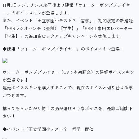
11月3日メンテナンス終了後より建姫「ウォーターポンププライヤ
ー」のボイススキンが登場します。
また、イベント「王立学園小テスト？ 哲学」、期間限定の新建姫
「SSRラジオペンチ（亜種）【学生】」「SSR工事用エレベーター
【学生】」の追加＆ピックアップキャンペーンを実施します。
◆建姫「ウォーターポンププライヤー」のボイススキン登場！
ウォーターポンププライヤー（CV：本泉莉奈）の建姫ボイススキン
が登場です！
建姫ボイススキンを購入することで、現在のボイスと切り替える事
ができます。
構ってもらいたがり博士の脳が蕩けそうなボイスを、是非ご堪能下
さい！
◆イベント「王立学園小テスト？ 哲学」開催