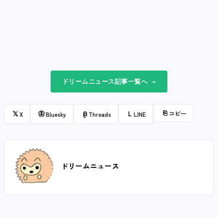
ドリームニュース記事一覧へ →
⎘
コピー
𝕏
🦋
@
L
X
Bluesky
Threads
LINE
ドリームニュース