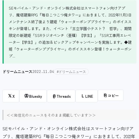
SEモバイル・アンド・オンライン株式会社はスマートフォン向けアプ
リ、魔塔建築RPG『毎日こつこつ俺タワー』におきまして、2022年11月3日
メンテナンス終了後より建姫「ウォーターポンププライヤー」のボイスス
キンが登場します。また、イベント「王立学園小テスト？ 哲学」、期間
限定の新建姫「SSRラジオペンチ（亜種）【学生】」「SSR工事用エレベ
ーター【学生】」の追加＆ピックアップキャンペーンを実施します。◆建
姫「ウォーターポンププライヤー」のボイススキン登場！ウォーターポン
プ...
ドリームニュース
2022.11.04
#ドリームニュース
⎘
コピー
𝕏
🦋
@
L
X
Bluesky
Threads
LINE
＜＜発信元のニュースをそのまま掲載しています＞＞
SEモバイル・アンド・オンライン株式会社はスマートフォン向けア
プリ、魔塔建築RPG『毎日こつこつ俺タワー』におきまして、2022年