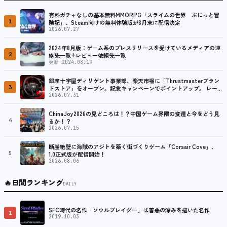
有料ガチャなしの基本無料MMORPG「スライムの世界 ぷにっと冒
1
険記」、Steam向けの無料体験版が8月末に配信決定
2026.07.27
2024年8月版：ゲーム系のプレスリリースを受けているメディアの連
2
絡先一覧+レビュー依頼先一覧
更新 2024.08.19
銀座十字屋ディリゲント事業部、楽天市場に「Thrustmasterブラン
3
ドストア」をオープン。記念キャンペーンでポイントアップ。 レーシ
ング／フライトシム向けコントローラーを中心に、幅広くラインナッ
2026.07.31
プ
ChinaJoy2026の見どころは！？中国ゲーム界隈の変遷と今をどう見
4
るか！？
2026.07.15
断崖絶壁に海賊のアジトを築く街づくりゲーム「Corsair Cove」、
5
1.0正式版が配信開始！
2026.08.06
🔥
日間ランキング
DAILY
SFC時代の名作「ソウルブレイダー」は善悪の深みを描いた名作
1
2019.10.03