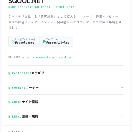
SQOOL
.
NET
GAME INFORMATION MEDIA ‧ SINCE 2013
ゲームを「文化」と「研究対象」として捉える、ニュース・特集・レビュー・
攻略の総合メディア。インディー開発者からプロゲーマーまでが集う場所を目
指して。
X (旧Twitter)
YouTube
𝕏
▶
@sqoolgames
@gamestudylab
‧
RELATED →
shibagameaward.com
sqool.co.jp
＋
カテゴリ
§ CATEGORIES
＋
コーナー
§ CORNERS
＋
サイト情報
§ ABOUT
＋
法務・規約
§ LEGAL
§ LANGUAGE