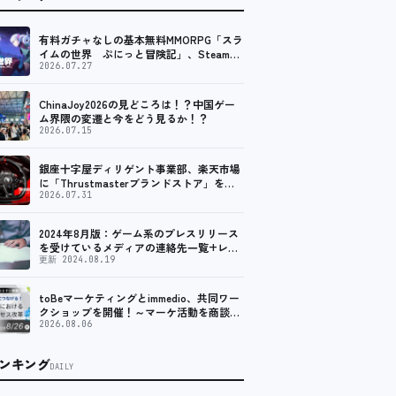
有料ガチャなしの基本無料MMORPG「スラ
イムの世界 ぷにっと冒険記」、Steam向
けの無料体験版が8月末に配信決定
2026.07.27
ChinaJoy2026の見どころは！？中国ゲー
ム界隈の変遷と今をどう見るか！？
2026.07.15
銀座十字屋ディリゲント事業部、楽天市場
に「Thrustmasterブランドストア」をオ
ープン。記念キャンペーンでポイントアッ
2026.07.31
プ。 レーシング／フライトシム向けコント
ローラーを中心に、幅広くラインナップ
2024年8月版：ゲーム系のプレスリリース
を受けているメディアの連絡先一覧+レビ
ュー依頼先一覧
更新 2024.08.19
toBeマーケティングとimmedio、共同ワー
クショップを開催！～マーケ活動を商談に
つなげる！複数チャネルにおける商談獲得
2026.08.06
プロセス改革～
ンキング
DAILY