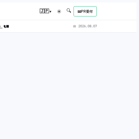
🔍
▾
🇯🇵
☀
📧
PR受付
L）
🐈‍⬛
📅
2026.08.07