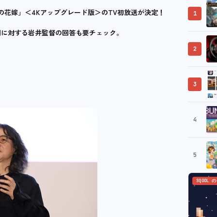
の花嫁」＜4Kアップグレード版＞のTV初放送が決定！
1
問に対する岩井監督の回答も要チェック。
2
3
4
5
SQOOL 