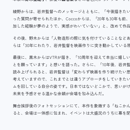
綾野からは、岩井監督へのメッセージとともに、「今後描きた
った質問が寄せられたほか、Coccoからは、「20年も30年も
加した経験が夢のようで、実感がわいていない」と、改めて作
その後、野木からは「人物造形の際に気を付けていることなど
らは「30年にわたり、岩井監督を映画作りに突き動かしている
最後に、黒木からはVTRが届き、「10周年を迎えて本当に嬉
とを願っています」と想いを語った。さらに、「10年後、岩井
読み上げられると、岩井監督は「変わらず映画を作り続けたい
考えていますので、これまでとは違うアプローチをしていきたい
ムを回している自分の姿です。日本ではないどこかで、思いが
未来を予感させる温かな余韻が会場を包み込んだ。
舞台挨拶後のフォトセッションにて、本作を象徴する「ねこか
ると、会場は一体感に包まれ、イベントは大盛況のうちに幕を