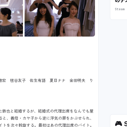
のデ
Stea
田聰宏 毬谷友子 佐生有語 夏目ナナ 金田明夫 り
った鉄也と結婚するが、結婚式の代理出席をなんでも屋
ると、義母・カヤ子から逆に浮気の罪をかぶせられ、
🎮
S
イトを次々斡旋する。最初はあの代理出席のバイト。