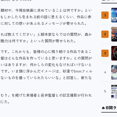
い題材や、今現在映画に求めていることは何ですか」とい
1
前、もしかしたら生まれる前の話に思えるくらい、作品に参
品に対しての想いがあふれるメッセージが寄せられた。
あれば教えてください」と脚本家ならではの質問が、森か
2
原動力は何ですか」といった質問が寄せられた。
しいです。これからも、皆様の心に残り続ける作品であるこ
3
監督はどんな作品を作っていると思いますか」との質問が
思いはありますが、何かしらの変化もなければいけないと
です。いま頭に浮かんだイメージは、砂漠で8mmフィル
4
けないものを撮っていられたらいいな」と回答し、新たな
5
んむり」を掲げた来場者と岩井監督との記念撮影が行われ
閉じた。
🔥
日間ラ