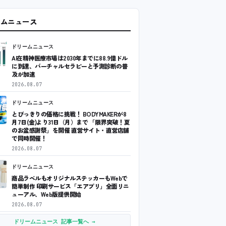
ームニュース
ドリームニュース
AI在精神医療市場は2030年までに88.9億ドル
に到達、バーチャルセラピーと予測診断の普
及が加速
2026.08.07
ドリームニュース
とびっきりの価格に挑戦！ BODYMAKERが8
月7日(金)より31日（月）まで 「限界突破！夏
のお盆感謝祭」を開催 直営サイト・直営店舗
で同時開催！
2026.08.07
ドリームニュース
商品ラベルもオリジナルステッカーもWebで
簡単制作 印刷サービス「エアプリ」全面リニ
ューアル、Web版提供開始
2026.08.07
ドリームニュース 記事一覧へ →