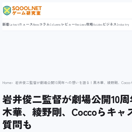
新着
ニュース
コラム
レビュー
攻略
ビジネス
Latest
News
Columns
Reviews
Guides
Industry
Home
岩井俊二監督が劇場公開10周年への想いを語る！黒木華、綾野剛、Cocc
岩井俊二監督が劇場公開10
木華、綾野剛、Coccoらキ
質問も