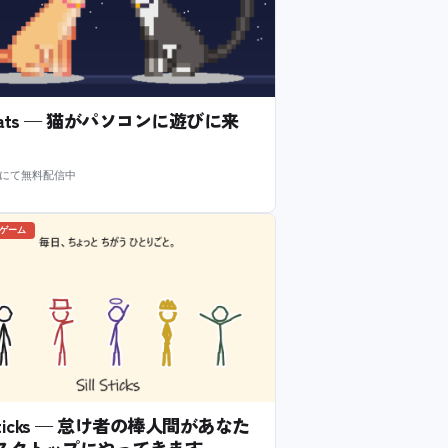
l Cats — 猫がパソコンに遊びに来
m にて無料配信中
のゲーム
l Sticks — 怠け者の棒人間があなた