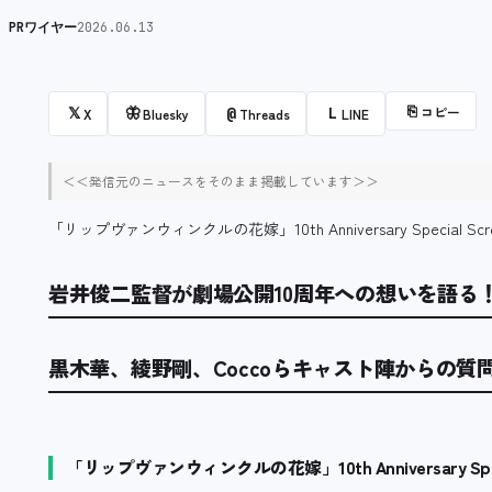
PRワイヤー
2026.06.13
⎘
コピー
𝕏
🦋
@
L
X
Bluesky
Threads
LINE
＜＜発信元のニュースをそのまま掲載しています＞＞
「リップヴァンウィンクルの花嫁」10th Anniversary Special Sc
岩井俊二監督が劇場公開10周年への想いを語る
黒木華、綾野剛、Coccoらキャスト陣からの質
「リップヴァンウィンクルの花嫁」10th Anniversary Speci