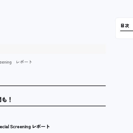
目次
reening レポート
！
問も！
al Screening レポート