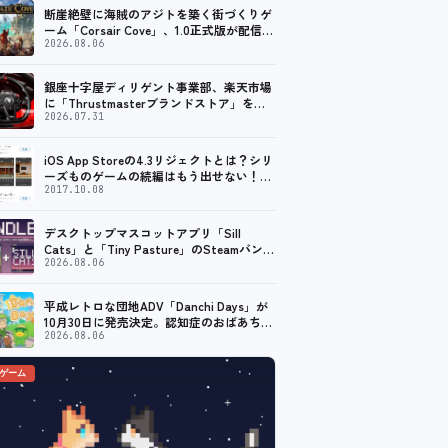
断崖絶壁に海賊のアジトを築く街づくりゲ
ーム「Corsair Cove」、1.0正式版が配信開
始！
2026.08.06
銀座十字屋ディリゲント事業部、楽天市場
に「Thrustmasterブランドストア」をオ
ープン。記念キャンペーンでポイントアッ
2026.07.31
プ。 レーシング／フライトシム向けコント
ローラーを中心に、幅広くラインナップ
iOS App Storeの4.3リジェクトとは？シリ
ーズものゲームの続編はもう出せない！？
脱出ゲームで相次ぐリジェクト
2017.10.08
デスクトップマスコットアプリ「Sill
Cats」と「Tiny Pasture」のSteamバンド
ルセットが販売開始。通常価格より10%割
2026.08.06
引
平成レトロな団地ADV「Danchi Days」が
10月30日に発売決定。認知症のおばあちゃ
んのために夏祭り復活を目指す
2026.08.06
のゲーム