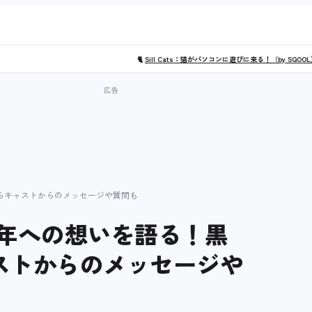
🐈
Sill Cats：猫がパソコンに遊びに来る！（by SQOO
oらキャストからのメッセージや質問も
周年への想いを語る！黒
ャストからのメッセージや