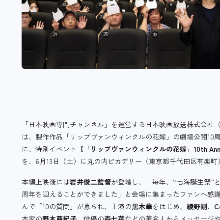
「日本映画専門チャンネル」を運営する日本映画放送株式会社
は、製作作品「リップヴァンウィンクルの花嫁」の劇場公開10周年
に、特別イベント
【「リップヴァンウィンクルの花嫁」10th Anniversa
を、6月13日（土）に丸の内ピカデリー（東京都千代田区有楽町
本編上映後には
岩井俊二監督
が登壇し、「毎年、“七海誕生祭”
周年を迎えることができました」と会場に集まったファンへ感謝
んで「10の質問」が募られ、主演の
黒木華
をはじめ、
綾野剛
、
C
本家の
野木亜紀子
、俳優の
森七菜
などの著名人からメッセージ