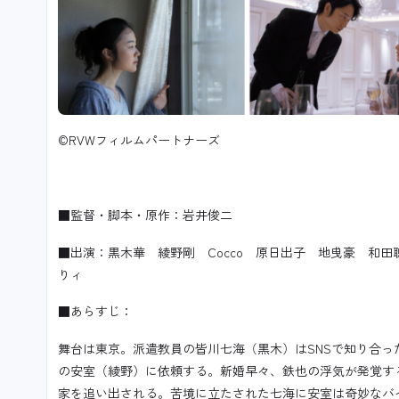
©RVWフィルムパートナーズ
■監督・脚本・原作：岩井俊二
■出演：黒木華 綾野剛 Cocco 原日出子 地曵豪 和
りィ
■あらすじ：
舞台は東京。派遣教員の皆川七海（黒木）はSNSで知り合
の安室（綾野）に依頼する。新婚早々、鉄也の浮気が発覚す
家を追い出される。苦境に立たされた七海に安室は奇妙なバ