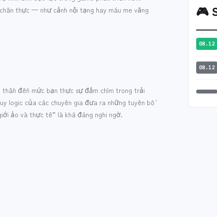
🎮
S
kỳ chân thực — như cảnh nội tạng hay máu me văng
08.12
08.12
 thần đến mức bạn thực sự đắm chìm trong trải
uy logic của các chuyên gia đưa ra những tuyên bố
iới ảo và thực tế” là khá đáng nghi ngờ.