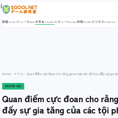
新着
ニュース
コラム
レビュー
攻略
ビジネス
Latest
News
Columns
Reviews
Guides
Industry
Home
コラム
Quan điểm cực đoan cho rằng game bạo lực sẽ thúc đẩy sự gia tă
CHUYÊN MỤC
Quan điểm cực đoan cho rằng
đẩy sự gia tăng của các tội 