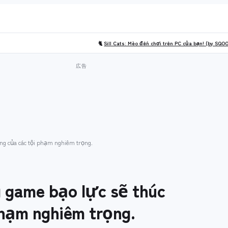
🐈
Sill Cats: Mèo đến chơi trên PC của bạn! (by SQO
ng của các tội phạm nghiêm trọng.
 game bạo lực sẽ thúc
phạm nghiêm trọng.