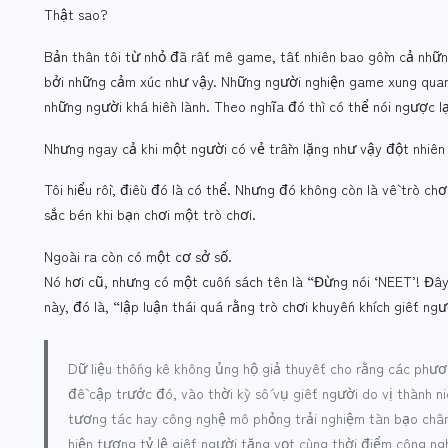
Thật sao?
Bản thân tôi từ nhỏ đã rất mê game, tất nhiên bao gồm cả những
bởi những cảm xúc như vậy. Những người nghiện game xung quanh
những người khá hiền lành. Theo nghĩa đó thì có thể nói ngược l
Nhưng ngay cả khi một người có vẻ trầm lặng như vậy đột nhiên
Tôi hiểu rồi, điều đó là có thể. Nhưng đó không còn là về trò ch
sắc bén khi bạn chơi một trò chơi.
Ngoài ra còn có một cơ sở số.
Nó hơi cũ, nhưng có một cuốn sách tên là “Đừng nói ‘NEET’! Đây 
này, đó là, “lập luận thái quá rằng trò chơi khuyến khích giết ngư
Dữ liệu thống kê không ủng hộ giả thuyết cho rằng các phươ
đề cập trước đó, vào thời kỳ số vụ giết người do vị thành ni
tương tác hay công nghệ mô phỏng trải nghiệm tàn bạo chân
hiện tượng tỷ lệ giết người tăng vọt cùng thời điểm công ng