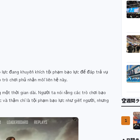
o lực đang khuyến khích tội phạm bạo lực để đáp trả vụ
 trò chơi phủ nhận mối liên hệ này.
một thời gian dài. Người ta nói rằng các trò chơi bạo
c và thậm chí là tội phạm bạo lực như giết người, nhưng
🏆
週間ラ
1
🔥
日間ラ