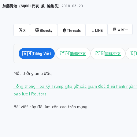
加藤賢治（SQOOL代表 兼 編集長）
2018.03.20
⎘
コピー
𝕏
🦋
@
L
X
Bluesky
Threads
LINE
|
🇻🇳
🇹🇼
🇨🇳
🇰
Tiếng Việt
繁體中文
简体中文
Một thời gian trước,
Tổng thống Hoa Kỳ Trump gặp gỡ các giám đốc điều hành ngành 
bạo lực | Reuters
Bài viết này đã làm xôn xao trên mạng.