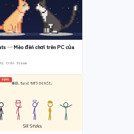
Cats — Mèo đến chơi trên PC của
hí trên Steam
 SQOOL