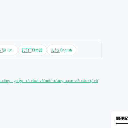
🇷
🇯🇵
🇺🇸
한국어
日本語
English
công nghiệp trò chơi về mối tương quan với các sự cố
関連