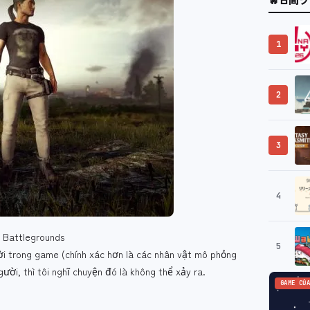
1
2
3
4
 Battlegrounds
5
gười trong game (chính xác hơn là các nhân vật mô phỏng
ười, thì tôi nghĩ chuyện đó là không thể xảy ra.
GAME CỦA