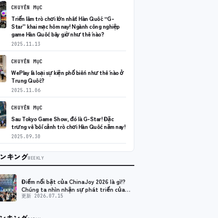
CHUYÊN MỤC
Triển lãm trò chơi lớn nhất Hàn Quốc “G-
Star” khai mạc hôm nay! Ngành công nghiệp
game Hàn Quốc bây giờ như thế nào?
2025.11.13
CHUYÊN MỤC
WePlay là loại sự kiện phổ biến như thế nào ở
Trung Quốc?
2025.11.06
CHUYÊN MỤC
Sau Tokyo Game Show, đó là G-Star! Đặc
trưng về bối cảnh trò chơi Hàn Quốc năm nay!
2025.09.30
ンキング
WEEKLY
Điểm nổi bật của ChinaJoy 2026 là gì!?
Chúng ta nhìn nhận sự phát triển của
ngành công nghiệp game Trung Quốc và
更新 2026.07.15
hiện tại như thế nào?
ンキング