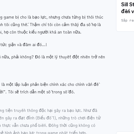
Sill 
đến v
 game bị cho là bạo lực, nhưng chưa từng bị thôi thúc
Sắp ra
 tôi cũng thế. Thậm chí tôi còn cảm thấy đa số họ là
ại, họ còn thuộc kiểu người khá an toàn nữa.
 tức giận và đâm ai đó…!
ơi nữa, phải không? Đó là một lý thuyết đột nhiên trở nên
là một lập luận phản biện chính xác cho chính vấn đề
ời”. Tôi sẽ trích dẫn một số trong số đó.
ng tiện truyền thông độc hại gây ra bạo lực. Như đã
ên gây ra đạt đỉnh (Biểu đồ 1), những trò chơi điện tử
 thực vẫn chưa phổ biến. Đồng thời cũng không có
hệ hình ảnh bạo lực trong game phát triển hơn.