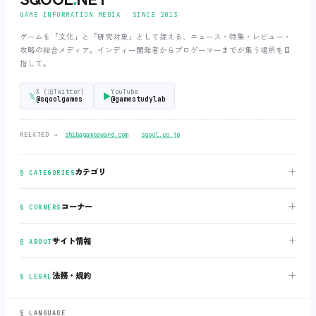
GAME INFORMATION MEDIA ‧ SINCE 2013
ゲームを「文化」と「研究対象」として捉える、ニュース・特集・レビュー・
攻略の総合メディア。インディー開発者からプロゲーマーまでが集う場所を目
指して。
X (旧Twitter)
YouTube
𝕏
▶
@sqoolgames
@gamestudylab
‧
RELATED →
shibagameaward.com
sqool.co.jp
＋
カテゴリ
§ CATEGORIES
＋
コーナー
§ CORNERS
＋
サイト情報
§ ABOUT
＋
法務・規約
§ LEGAL
§ LANGUAGE