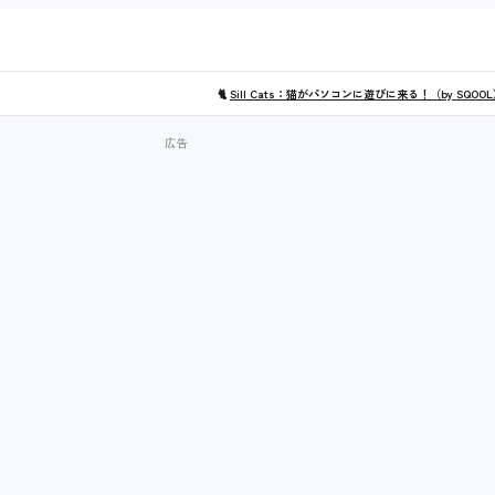
🐈
Sill Cats：猫がパソコンに遊びに来る！（by SQOO