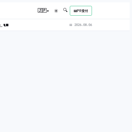
🔍
▾
🇯🇵
☀
📧
PR受付
L）
🐈‍⬛
📅
2026.08.06