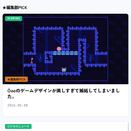
★
編集部PICK
HIGOPAGE
★
編集部PICK
Öooのゲームデザインが美しすぎて嫉妬してしまいまし
た。
2026.05.08
ビジネスニュース