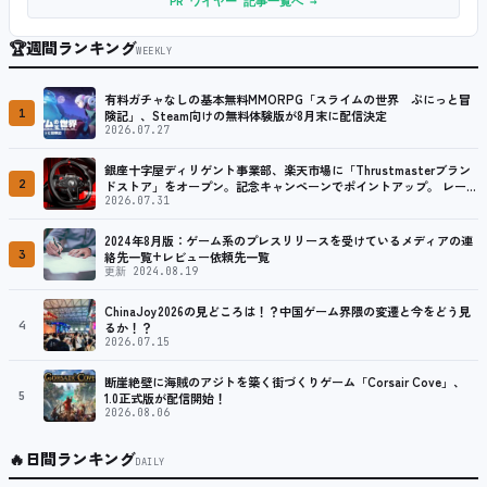
PR ワイヤー 記事一覧へ →
🏆
週間ランキング
WEEKLY
有料ガチャなしの基本無料MMORPG「スライムの世界 ぷにっと冒
1
険記」、Steam向けの無料体験版が8月末に配信決定
2026.07.27
銀座十字屋ディリゲント事業部、楽天市場に「Thrustmasterブラン
2
ドストア」をオープン。記念キャンペーンでポイントアップ。 レーシ
ング／フライトシム向けコントローラーを中心に、幅広くラインナッ
2026.07.31
プ
2024年8月版：ゲーム系のプレスリリースを受けているメディアの連
3
絡先一覧+レビュー依頼先一覧
更新 2024.08.19
ChinaJoy2026の見どころは！？中国ゲーム界隈の変遷と今をどう見
4
るか！？
2026.07.15
断崖絶壁に海賊のアジトを築く街づくりゲーム「Corsair Cove」、
5
1.0正式版が配信開始！
2026.08.06
🔥
日間ランキング
DAILY