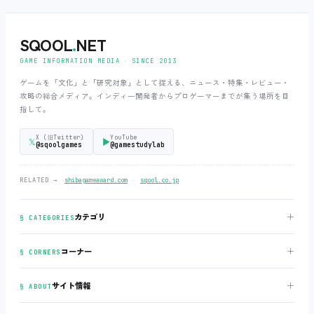
SQOOL
.
NET
GAME INFORMATION MEDIA ‧ SINCE 2013
ゲームを「文化」と「研究対象」として捉える、ニュース・特集・レビュー・
攻略の総合メディア。インディー開発者からプロゲーマーまでが集う場所を目
指して。
X (旧Twitter)
YouTube
𝕏
▶
@sqoolgames
@gamestudylab
‧
RELATED →
shibagameaward.com
sqool.co.jp
＋
カテゴリ
§ CATEGORIES
＋
コーナー
§ CORNERS
＋
サイト情報
§ ABOUT