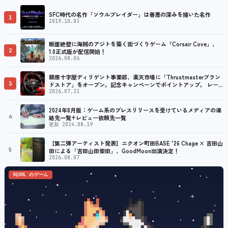
SFC時代の名作「ソウルブレイダー」は善悪の深みを描いた名作
1
2019.10.03
断崖絶壁に海賊のアジトを築く街づくりゲーム「Corsair Cove」、
2
1.0正式版が配信開始！
2026.08.06
銀座十字屋ディリゲント事業部、楽天市場に「Thrustmasterブラン
3
ドストア」をオープン。記念キャンペーンでポイントアップ。 レーシ
ング／フライトシム向けコントローラーを中心に、幅広くラインナッ
2026.07.31
プ
2024年8月版：ゲーム系のプレスリリースを受けているメディアの連
4
絡先一覧+レビュー依頼先一覧
更新 2024.08.19
【第二弾アーティスト発表】ニクオン町田BASE ’26 Chage × 吉田山
5
田による「吉田山田柴田」、GoodMoon出演決定！
2026.08.07
SQOOL のゲーム