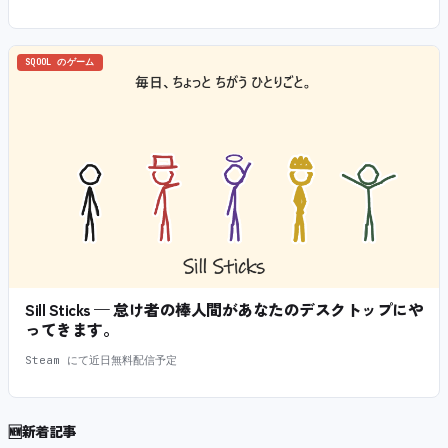
SQOOL のゲーム
Sill Sticks — 怠け者の棒人間があなたのデスクトップにや
ってきます。
Steam にて近日無料配信予定
🆕
新着記事