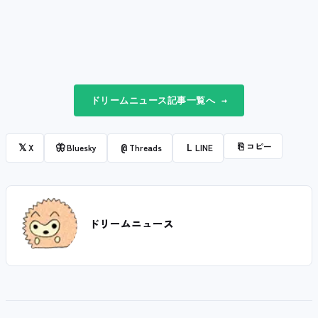
ドリームニュース記事一覧へ →
⎘
コピー
𝕏
🦋
@
L
X
Bluesky
Threads
LINE
ドリームニュース