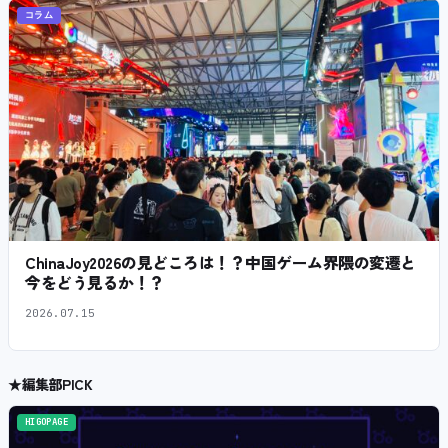
コラム
ChinaJoy2026の見どころは！？中国ゲーム界隈の変遷と
今をどう見るか！？
2026.07.15
★
編集部PICK
HIGOPAGE