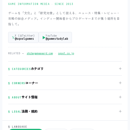
GAME INFORMATION MEDIA ‧ SINCE 2013
ゲームを「文化」と「研究対象」として捉える、ニュース・特集・レビュー・
攻略の総合メディア。インディー開発者からプロゲーマーまでが集う場所を目
指して。
X (旧Twitter)
YouTube
𝕏
▶
@sqoolgames
@gamestudylab
‧
RELATED →
shibagameaward.com
sqool.co.jp
＋
カテゴリ
§ CATEGORIES
＋
コーナー
§ CORNERS
＋
サイト情報
§ ABOUT
＋
法務・規約
§ LEGAL
§ LANGUAGE