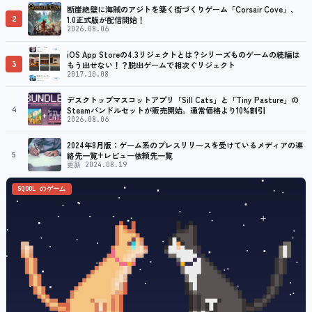
断崖絶壁に海賊のアジトを築く街づくりゲーム「Corsair Cove」、
2
1.0正式版が配信開始！
2026.08.06
iOS App Storeの4.3リジェクトとは？シリーズものゲームの続編は
3
もう出せない！？脱出ゲームで相次ぐリジェクト
2017.10.08
デスクトップマスコットアプリ「Sill Cats」と「Tiny Pasture」の
4
Steamバンドルセットが販売開始。通常価格より10%割引
2026.08.06
2024年8月版：ゲーム系のプレスリリースを受けているメディアの連
5
絡先一覧+レビュー依頼先一覧
更新 2024.08.19
SQOOL のゲーム