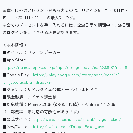
※竜石以外のプレゼントがもらえるのは、ログイン5日目・10日目・
15日目・20日目・25日目の最大5回です。
※全てのプレゼントを手に入れるには、全28日間の期間中に、25日間
のログインを完了させる必要があります。
＜基本情報＞
■タイトル：ドラゴンポーカー
■App Store：
https://itunes.apple.com/jp/app/doragonpoka/id572233872?mt=8
■Google Play：
https://play.google.com/store/apps/details?
id=jp.co.asobism.drapoker
■ジャンル：リアルタイム合体カードバトルＲＰＧ
■課金形態：アイテム課金制
■対応機種：iPhone5 以降（iOS8.0 以降）/ Android 4.1 以降
（一部機種は未対応の可能性があります）
■公式サイト：
http://www.asobism.co.jp/social/dragonpoker/
■公式Twitter：
http://twitter.com/DragonPoker_aso