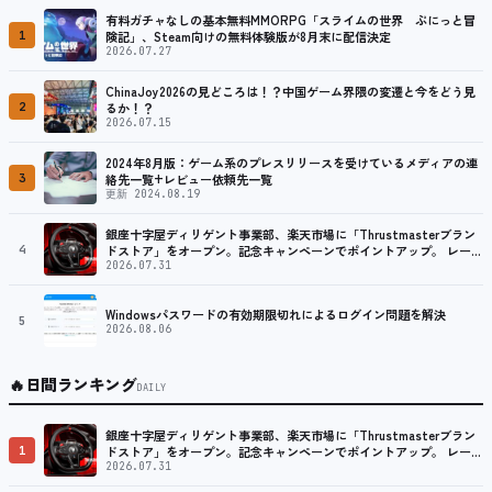
有料ガチャなしの基本無料MMORPG「スライムの世界 ぷにっと冒
1
険記」、Steam向けの無料体験版が8月末に配信決定
2026.07.27
ChinaJoy2026の見どころは！？中国ゲーム界隈の変遷と今をどう見
2
るか！？
2026.07.15
2024年8月版：ゲーム系のプレスリリースを受けているメディアの連
3
絡先一覧+レビュー依頼先一覧
更新 2024.08.19
銀座十字屋ディリゲント事業部、楽天市場に「Thrustmasterブラン
4
ドストア」をオープン。記念キャンペーンでポイントアップ。 レーシ
ング／フライトシム向けコントローラーを中心に、幅広くラインナッ
2026.07.31
プ
Windowsパスワードの有効期限切れによるログイン問題を解決
5
2026.08.06
🔥
日間ランキング
DAILY
銀座十字屋ディリゲント事業部、楽天市場に「Thrustmasterブラン
1
ドストア」をオープン。記念キャンペーンでポイントアップ。 レーシ
ング／フライトシム向けコントローラーを中心に、幅広くラインナッ
2026.07.31
プ