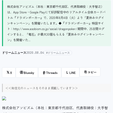
株式会社アソビズム（本社：東京都千代田区、代表取締役：大手智之）
は、App Store・Google Playにて好評配信中のリアルタイム合体カードバ
トル『ドラゴンポーカー』で、2020年8月4日（火）より「夏休みログイ
ンキャンペーン」を開催いたします。◆『ドラゴンポーカー』特設サイ
ト：http://www.asobism.co.jp/social/dragonpoker/期間中、25日間ログ
インすると、「竜石」が最大30個もらえる「夏休みログインキャンペー
ン」を開催いた...
ドリームニュース
2020.08.04
#ドリームニュース
⎘
コピー
𝕏
🦋
@
L
X
Bluesky
Threads
LINE
＜＜発信元のニュースをそのまま掲載しています＞＞
株式会社アソビズム（本社：東京都千代田区、代表取締役：大手智