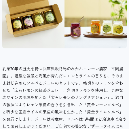
創業70年の歴史を持つ兵庫県淡路島のみかん・レモン農家「平岡農
園」。温暖な気候と海風が育んだレモンとライムの香りを、そのま
ま封じ込めたソルベとジュレのセットです。輪切りのレモンを合わ
せた「宝石レモンの紅茶ジュレ」。角切りレモンを使用し、芳醇な
赤ワインの風味を加えた「宝石レモンのサングリアジュレ」。独自
の製法によりレモン果皮の香りを引き出した「黄金レモンソルベ」
と稀少な国産ライムの果皮の風味を生かした「黄金ライムソルベ」
をお届けします。ジュレは冷蔵庫、ソルベは12時間ほど冷凍庫で冷や
してお召し上がりください。ご自宅での贅沢なデザートタイムはも