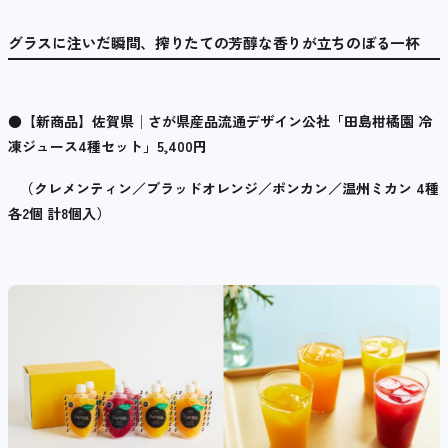
グラスに注いだ瞬間、搾りたての芳醇な香りが立ちのぼる一杯
●
【新商品】佐賀県│さが県産品流通デザイン公社「田島柑橘園 冷
凍ジュース
4
種セット」
5,400
円
（クレメンティン／ブラッドオレンジ／ポンカン／温州ミカン
4
種
各
2
個 計8個入）