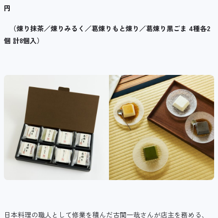
円
（煉り抹茶／煉りみるく／葛煉りもと煉り／葛煉り黒ごま
4
種各
2
個 計
8
個入）
日本料理の職人として修業を積んだ古関一哉さんが店主を務める、