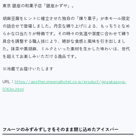
東京 銀座の和菓子店「銀座かずや」。
胡麻豆腐をヒントに確立させた独自の「煉り菓子」が本モール限定
の詰合せで登場しました。丹念な練り上げによる、もっちりとなめ
らかな口当たりが特徴です。その時々の気温や湿度に合わせて練り
具合を調整する職人技により、絶妙な食感と風味を引き出しまし
た。抹茶や黒胡麻、ミルクといった素材を生かした味わいは、世代
を超えてお楽しみいただける逸品です。
※冷蔵でお届けいたします
URL：
https://another.imperialhotel.co.jp/product/ginzakazuya-
0743m.html
フルーツのみずみずしさをそのまま閉じ込めたアイスバー