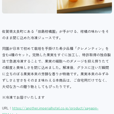
佐賀県太良町にある「田島柑橘園」が手がける、柑橘の味わいをそ
のまま閉じ込めた冷凍ジュースです。
同園が日本で初めて栽培を手掛けた希少品種「クレメンティン」を
含む4種のセット。完熟した果実をすぐに加工し、特許取得の独自製
法で急速冷凍することで、果実の細胞へのダメージを抑え搾りたて
の鮮度と美味しさを閉じ込めました。解凍後、グラスに注いだ瞬間
に立ちのぼる果実本来の芳醇な香りが特徴です。果実本来のみずみ
ずしさと甘さをそのまま味わえる本商品は、ご自宅用だけでなく、
大切な方への贈り物としてもぴったりです。
※冷凍でお届けいたします
URL：
https://another.imperialhotel.co.jp/product/sagapin-