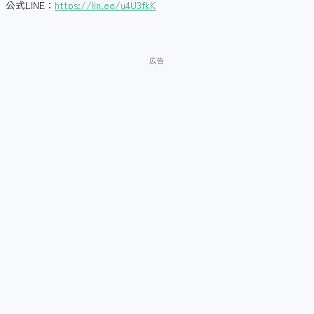
公式LINE：
https://lin.ee/u4U3fkK