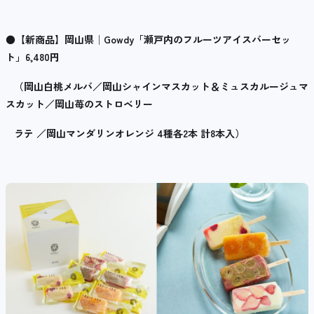
●
【新商品】岡山県│
Gowdy
「瀬戸内のフルーツアイスバーセッ
ト」
6,480
円
（岡山白桃メルバ／岡山シャインマスカット＆ミュスカルージュマ
スカット／岡山苺のストロベリー
ラテ
／岡山マンダリンオレンジ
4
種各
2
本 計
8
本入）