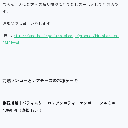
ちろん、大切な方への贈り物やおもてなしの一品としても最適で
す。
※常温でお届けいたします
URL：
https://another.imperialhotel.co.jp/product/hiraokanoen-
0745.html
完熟マンゴーとレアチーズの冷凍ケーキ
●
石川県│パティスリー ロリアンコティ「マンゴー・プルミエ」
4,860
円（直径
15cm
）