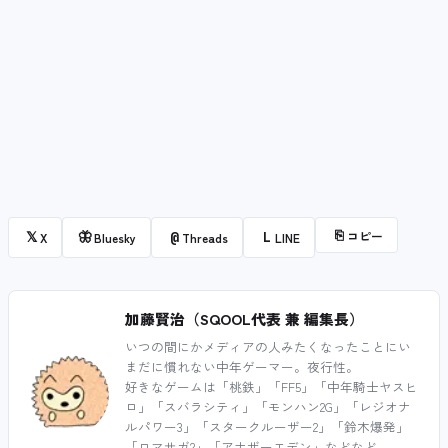
⎘
コピー
𝕏
🦋
@
L
X
Bluesky
Threads
LINE
加藤賢治（SQOOL代表 兼 編集長）
いつの間にかメディアの人みたくなったことにい
まだに慣れない中年ゲーマー。夜行性。
好きなゲームは「桃鉄」「FF5」「中年騎士ヤスヒ
ロ」「スバラシティ」「モンハン2G」「レジオナ
ルパワー3」「スタークルーザー2」「鈴木爆発」
「ロマサガ2」「アナザーエデン」などなど。