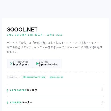
SQOOL
.
NET
GAME INFORMATION MEDIA ‧ SINCE 2013
ゲームを「文化」と「研究対象」として捉える、ニュース・特集・レビュー・
攻略の総合メディア。インディー開発者からプロゲーマーまでが集う場所を目
指して。
X (旧Twitter)
YouTube
𝕏
▶
@sqoolgames
@gamestudylab
‧
RELATED →
shibagameaward.com
sqool.co.jp
＋
カテゴリ
§ CATEGORIES
＋
コーナー
§ CORNERS