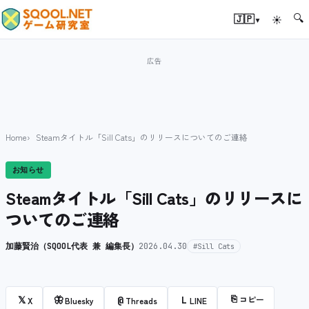
🔍
▾
🇯🇵
☀
Home
Steamタイトル「Sill Cats」のリリースについてのご連絡
お知らせ
Steamタイトル「Sill Cats」のリリースに
ついてのご連絡
加藤賢治（SQOOL代表 兼 編集長）
2026.04.30
#Sill Cats
⎘
コピー
𝕏
🦋
@
L
X
Bluesky
Threads
LINE