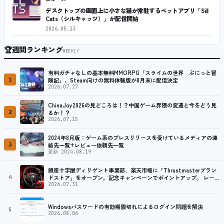
デスクトップの画面上に小さな猫が常駐するペットアプリ「Sill
Cats（シルキャッツ）」が配信開始
2026.05.13
🏆
週間ランキング
WEEKLY
有料ガチャなしの基本無料MMORPG「スライムの世界 ぷにっと冒
1
険記」、Steam向けの無料体験版が8月末に配信決定
2026.07.27
ChinaJoy2026の見どころは！？中国ゲーム界隈の変遷と今をどう見
2
るか！？
2026.07.15
2024年8月版：ゲーム系のプレスリリースを受けているメディアの連
3
絡先一覧+レビュー依頼先一覧
更新 2024.08.19
銀座十字屋ディリゲント事業部、楽天市場に「Thrustmasterブラン
4
ドストア」をオープン。記念キャンペーンでポイントアップ。 レーシ
ング／フライトシム向けコントローラーを中心に、幅広くラインナッ
2026.07.31
プ
Windowsパスワードの有効期限切れによるログイン問題を解決
5
2026.08.06