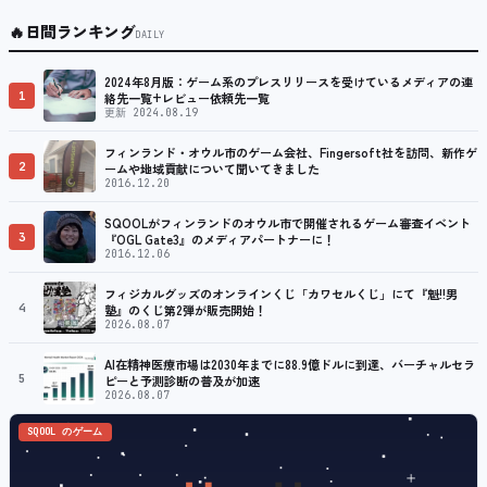
🔥
日間ランキング
DAILY
2024年8月版：ゲーム系のプレスリリースを受けているメディアの連
1
絡先一覧+レビュー依頼先一覧
更新 2024.08.19
フィンランド・オウル市のゲーム会社、Fingersoft社を訪問、新作ゲ
2
ームや地域貢献について聞いてきました
2016.12.20
SQOOLがフィンランドのオウル市で開催されるゲーム審査イベント
3
『OGL Gate3』のメディアパートナーに！
2016.12.06
フィジカルグッズのオンラインくじ「カワセルくじ」にて『魁!!男
4
塾』のくじ第2弾が販売開始！
2026.08.07
AI在精神医療市場は2030年までに88.9億ドルに到達、バーチャルセラ
5
ピーと予測診断の普及が加速
2026.08.07
SQOOL のゲーム