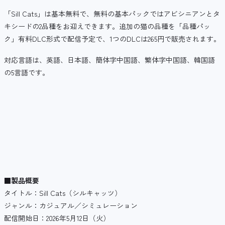
「Sill Cats」は基本無料で、無料の基本パックではアビシニアンとタ
キシードの2品種をお迎えできます。追加の猫の品種を「品種パッ
ク」有料DLC形式で配信予定で、1つのDLCは265円で販売されます。
対応言語は、英語、日本語、簡体字中国語、繁体字中国語、韓国語
の5言語です。
■製品概要
タイトル：Sill Cats（シルキャッツ）
ジャンル：カジュアル／シミュレーション
配信開始日：2026年5月12日（火）