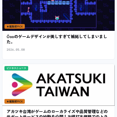
★
編集部PICK
Öooのゲームデザインが美しすぎて嫉妬してしまいまし
た。
2026.05.08
ビジネスニュース
★
編集部PICK
アカツキ台湾がゲームのローカライズや品質管理などの
サポートサービスの始動を公開！お値打ち価格でのトラ