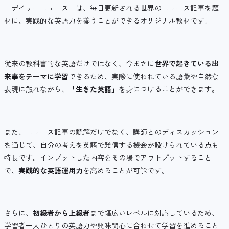
「デイリーニュース」は、毎日更新される世界のニュース記事を題
材に、実践的な英語力を養うことができるオリジナル教材です。
従来の教科書的な英語だけではなく、今まさに
世界で起きている出
来事をテーマに学習
できるため、実際に使われている語彙や自然な
表現に触れながら、
「生きた英語」
を身につけることができます。
また、ニュース記事の読解だけでなく、講師とのディスカッション
を通じて、自分の考えを英語で発信する機会が設けられている点も
特長です。インプットした内容をその場でアウトプットすること
で、
実践的な英語運用力
を高めることが可能です。
さらに、
初級者から上級者
まで幅広いレベルに対応しているため、
学習者一人ひとりの英語力や興味関心に合わせて学習を進めること