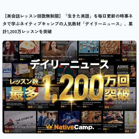
【英会話レッスン回数無制限】「生きた英語」を毎日更新の時事ネ
タで学ぶネイティブキャンプの人気教材「デイリーニュース」、累
計
1,200
万レッスンを突破