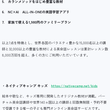
5.
カランメソッドをはじめ豊富な教材
6.
NC×AI
ALL-IN-ONE
の英語学習アプリ
7.
家族で使える
1,980
円のファミリープラン
以上7点を特徴とし、世界各国のバラエティ豊かな15,000名以上の講
師と32,000以上の豊富な教材による英会話レッスンは累計レッスン数
8,000万回を超え、多くの方にご利用いただいています。
・ネイティブキャンプ キッズ
https://nativecamp.net/kids
絵本や歌など、キッズ専用に開発したオリジナル教材が満載。バー
チャル英会話講師や世界140ヵ国以上の講師と回数無制限・予約不要
で受講できる唯一の子ども専門オンライン英会話サービスです。