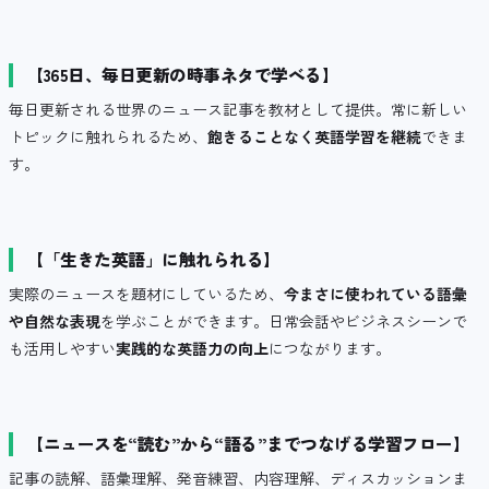
【365日、毎日更新の時事ネタで学べる】
毎日更新される世界のニュース記事を教材として提供。常に新しい
トピックに触れられるため、
飽きることなく英語学習を継続
できま
す。
【「生きた英語」に触れられる】
実際のニュースを題材にしているため、
今まさに使われている語彙
や自然な表現
を学ぶことができます。日常会話やビジネスシーンで
も活用しやすい
実践的な英語力の向上
につながります。
【ニュースを“読む”から“語る”までつなげる学習フロー】
記事の読解、語彙理解、発音練習、内容理解、ディスカッションま