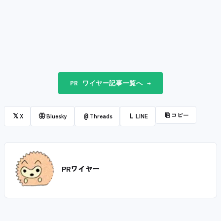
PR ワイヤー記事一覧へ →
⎘
コピー
𝕏
🦋
@
L
X
Bluesky
Threads
LINE
PRワイヤー