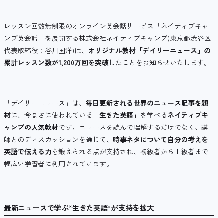
レッスン回数無制限のオンライン英会話サービス「ネイティブキャ
ンプ英会話」を展開する株式会社ネイティブキャンプ(東京都渋谷区
代表取締役：谷川国洋)は、
オリジナル教材「デイリーニュース」の
累計レッスン数が1,200万回を突破
したことをお知らせいたします。
「デイリーニュース」は、
毎日更新される世界のニュース記事を題
材
に、今まさに使われている
「生きた英語」
を学べる
ネイティブキ
ャンプの人気教材
です。ニュースを読んで理解するだけでなく、講
師とのディスカッションを通じて、
時事ネタについて自分の考えを
英語で伝える力
を鍛えられる点が支持され、初級者から上級者まで
幅広い学習者に利用されています。
最新ニュースで学ぶ“生きた英語”が支持を拡大