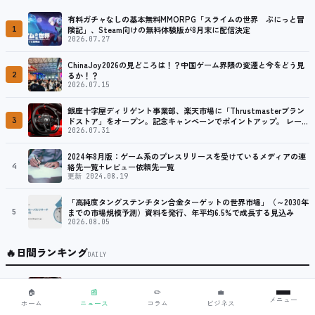
有料ガチャなしの基本無料MMORPG「スライムの世界 ぷにっと冒
1
険記」、Steam向けの無料体験版が8月末に配信決定
2026.07.27
ChinaJoy2026の見どころは！？中国ゲーム界隈の変遷と今をどう見
2
るか！？
2026.07.15
銀座十字屋ディリゲント事業部、楽天市場に「Thrustmasterブラン
3
ドストア」をオープン。記念キャンペーンでポイントアップ。 レーシ
ング／フライトシム向けコントローラーを中心に、幅広くラインナッ
2026.07.31
プ
2024年8月版：ゲーム系のプレスリリースを受けているメディアの連
4
絡先一覧+レビュー依頼先一覧
更新 2024.08.19
「高純度タングステンチタン合金ターゲットの世界市場」（～2030年
5
までの市場規模予測）資料を発行、年平均6.5%で成長する見込み
2026.08.05
🔥
日間ランキング
DAILY
銀座十字屋ディリゲント事業部、楽天市場に「Thrustmasterブラン
🏠
📰
✏️
💼
1
ドストア」をオープン。記念キャンペーンでポイントアップ。 レーシ
メニュー
ホーム
ニュース
コラム
ビジネス
ング／フライトシム向けコントローラーを中心に、幅広くラインナッ
2026.07.31