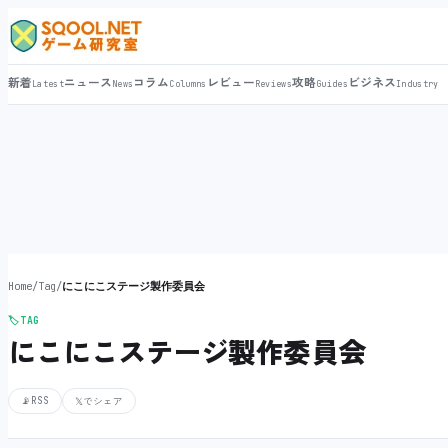
新着
ニュース
コラム
レビュー
攻略
ビジネス
Latest
News
Columns
Reviews
Guides
Industry
Home
/
Tag
/
にこにこステージ製作委員会
🏷️
TAG
にこにこステージ製作委員会
📡
RSS
𝕏
でシェア