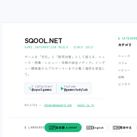
SQOOL
.
NET
§ CATEGOR
カテゴリ
GAME INFORMATION MEDIA ‧ SINCE 2013
ニュース
ゲームを「文化」と「研究対象」として捉える、ニュ
ース・特集・レビュー・攻略の総合メディア。インデ
コラム
ィー開発者からプロゲーマーまでが集う場所を目指し
レビュー
て。
攻略
ビジネス
X (旧Twitter)
YouTube
𝕏
▶
@sqoolgames
@gamestudylab
‧
RELATED →
shibagameaward.com
sqool.co.jp
🇯🇵
🇺🇸
🇨🇳
日本語
English
简体中文
§ LANGUAGE
● CURRENT