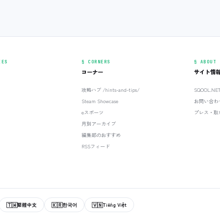
IES
§ CORNERS
§ ABOUT
コーナー
サイト情
攻略ハブ /hints-and-tips/
SQOOL.N
Steam Showcase
お問い合わ
eスポーツ
プレス・取
月別アーカイブ
編集部のおすすめ
RSSフィード
🇹🇼
🇰🇷
🇻🇳
繁體中文
한국어
Tiếng Việt