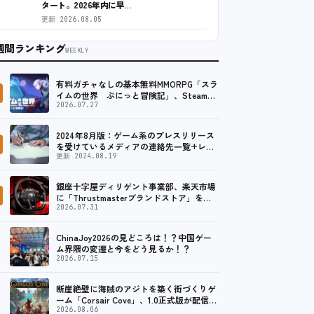
タート。2026年内に早…
更新
2026.08.05
週間ランキング
WEEKLY
有料ガチャなしの基本無料MMORPG「スラ
イムの世界 ぷにっと冒険記」、Steam向
けの無料体験版が8月末に配信決定
2026.07.27
2024年8月版：ゲーム系のプレスリリース
を受けているメディアの連絡先一覧+レビ
ュー依頼先一覧
更新 2024.08.19
銀座十字屋ディリゲント事業部、楽天市場
に「Thrustmasterブランドストア」をオ
ープン。記念キャンペーンでポイントアッ
2026.07.31
プ。 …
ChinaJoy2026の見どころは！？中国ゲー
ム界隈の変遷と今をどう見るか！？
2026.07.15
断崖絶壁に海賊のアジトを築く街づくりゲ
ーム「Corsair Cove」、1.0正式版が配信開
始！
2026.08.06