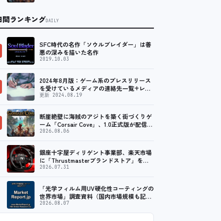
日間ランキング
DAILY
SFC時代の名作「ソウルブレイダー」は善
悪の深みを描いた名作
2019.10.03
2024年8月版：ゲーム系のプレスリリース
を受けているメディアの連絡先一覧+レビ
ュー依頼先一覧
更新 2024.08.19
断崖絶壁に海賊のアジトを築く街づくりゲ
ーム「Corsair Cove」、1.0正式版が配信開
始！
2026.08.06
銀座十字屋ディリゲント事業部、楽天市場
に「Thrustmasterブランドストア」をオ
ープン。記念キャンペーンでポイントアッ
2026.07.31
プ。 …
「光学フィルム用UV硬化性コーティングの
世界市場」調査資料（国内市場規模も記
載）を発行、年平均3.7%で成長する見込み
2026.08.07