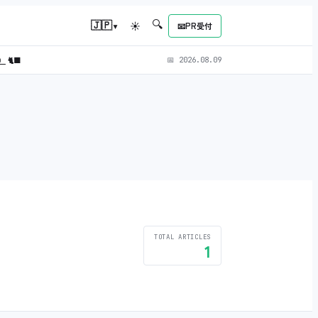
🔍
▾
🇯🇵
☀
📧
PR受付
L）
🐈‍⬛
📅
2026.08.09
TOTAL ARTICLES
1