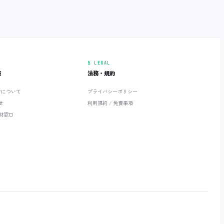
§ LEGAL
報
法務・規約
ETについて
プライバシーポリシー
せ
利用規約 / 免責事項
材窓口