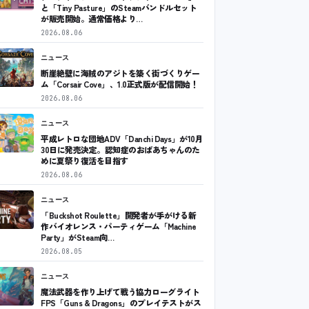
と「Tiny Pasture」のSteamバンドルセット
が販売開始。通常価格より…
2026.08.06
ニュース
断崖絶壁に海賊のアジトを築く街づくりゲー
ム「Corsair Cove」、1.0正式版が配信開始！
2026.08.06
ニュース
平成レトロな団地ADV「Danchi Days」が10月
30日に発売決定。認知症のおばあちゃんのた
めに夏祭り復活を目指す
2026.08.06
ニュース
「Buckshot Roulette」開発者が手がける新
作バイオレンス・パーティゲーム「Machine
Party」がSteam向…
2026.08.05
ニュース
魔法武器を作り上げて戦う協力ローグライト
FPS「Guns & Dragons」のプレイテストがス