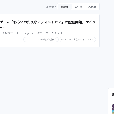
並び替え
更新順
古い順
人気順
ゲーム「わらいのたえないディストピア」が配信開始。マイク
コ…
ム投稿サイト「unityroom」にて、ブラウザ向け…
#にこにこステージ製作委員会
#わらいのたえないディストピア