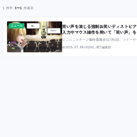
1 件中
1〜1
件表示
笑い声を演じる強制お笑いディストピア
ニュース
入力やマウス操作を用いて「笑い声」を
にこにこステージ製作委員会は7月6日、フリーゲー
📅
2026.07.08
✍
SQOOL.NET編集部