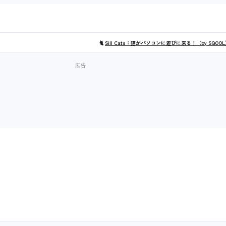
🐈
Sill Cats：猫がパソコンに遊びに来る！（by SQOO