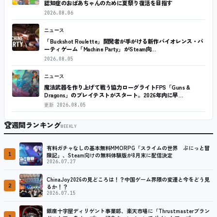
認知症のおばあちゃんのために夏祭り復活を目指す
2026.08.06
ニュース
「Buckshot Roulette」開発者が手がける新作バイオレンス・パ
ーティゲーム「Machine Party」がSteam向…
2026.08.05
ニュース
魔法武器を作り上げて戦う協力ローグライトFPS「Guns &
Dragons」のプレイテストがスタート。2026年内に早…
更新
2026.08.05
🏆
週間ランキング
WEEKLY
有料ガチャなしの基本無料MMORPG「スライムの世界 ぷにっと冒
1
険記」、Steam向けの無料体験版が8月末に配信決定
2026.07.27
ChinaJoy2026の見どころは！？中国ゲーム界隈の変遷と今をどう見
2
るか！？
2026.07.15
銀座十字屋ディリゲント事業部、楽天市場に「Thrustmasterブラン