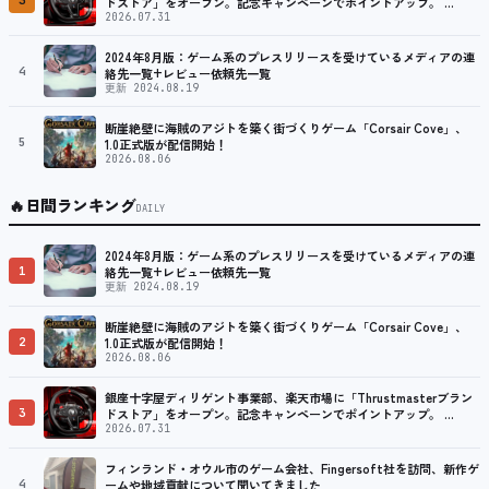
3
ドストア」をオープン。記念キャンペーンでポイントアップ。 …
2026.07.31
2024年8月版：ゲーム系のプレスリリースを受けているメディアの連
4
絡先一覧+レビュー依頼先一覧
更新 2024.08.19
断崖絶壁に海賊のアジトを築く街づくりゲーム「Corsair Cove」、
5
1.0正式版が配信開始！
2026.08.06
🔥
日間ランキング
DAILY
2024年8月版：ゲーム系のプレスリリースを受けているメディアの連
1
絡先一覧+レビュー依頼先一覧
更新 2024.08.19
断崖絶壁に海賊のアジトを築く街づくりゲーム「Corsair Cove」、
2
1.0正式版が配信開始！
2026.08.06
銀座十字屋ディリゲント事業部、楽天市場に「Thrustmasterブラン
3
ドストア」をオープン。記念キャンペーンでポイントアップ。 …
2026.07.31
フィンランド・オウル市のゲーム会社、Fingersoft社を訪問、新作ゲ
4
ームや地域貢献について聞いてきました