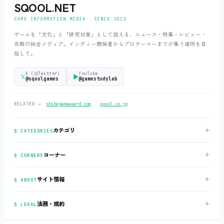
SQOOL
.
NET
GAME INFORMATION MEDIA ‧ SINCE 2013
ゲームを「文化」と「研究対象」として捉える、ニュース・特集・レビュー・
攻略の総合メディア。インディー開発者からプロゲーマーまでが集う場所を目
指して。
X (旧Twitter)
YouTube
𝕏
▶
@sqoolgames
@gamestudylab
‧
RELATED →
shibagameaward.com
sqool.co.jp
＋
カテゴリ
§ CATEGORIES
＋
コーナー
§ CORNERS
＋
サイト情報
§ ABOUT
＋
法務・規約
§ LEGAL