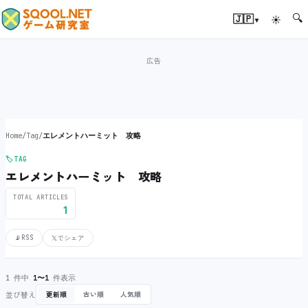
🔍
▾
🇯🇵
☀
Home
/
Tag
/
エレメントハーミット 攻略
🏷️
TAG
エレメントハーミット 攻略
TOTAL ARTICLES
1
📡
RSS
𝕏
でシェア
1 件中
1〜1
件表示
並び替え
更新順
古い順
人気順