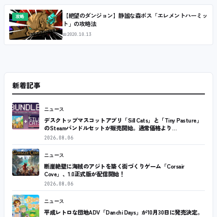
【絶望のダンジョン】静謐な森ボス「エレメントハーミッ
攻略
ト」の攻略法
📅
2020.10.13
新着記事
ニュース
デスクトップマスコットアプリ「Sill Cats」と「Tiny Pasture」
のSteamバンドルセットが販売開始。通常価格より…
2026.08.06
ニュース
断崖絶壁に海賊のアジトを築く街づくりゲーム「Corsair
Cove」、1.0正式版が配信開始！
2026.08.06
ニュース
平成レトロな団地ADV「Danchi Days」が10月30日に発売決定。