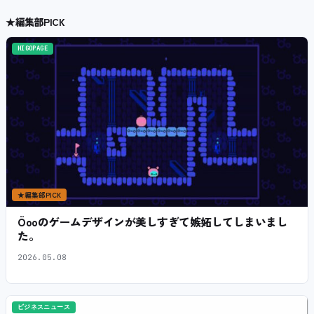
★
編集部PICK
HIGOPAGE
★
編集部PICK
Öooのゲームデザインが美しすぎて嫉妬してしまいまし
た。
2026.05.08
ビジネスニュース