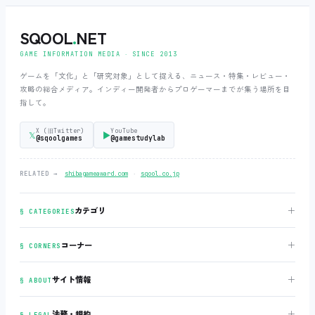
SQOOL
.
NET
GAME INFORMATION MEDIA ‧ SINCE 2013
ゲームを「文化」と「研究対象」として捉える、ニュース・特集・レビュー・
攻略の総合メディア。インディー開発者からプロゲーマーまでが集う場所を目
指して。
X (旧Twitter)
YouTube
𝕏
▶
@sqoolgames
@gamestudylab
‧
RELATED →
shibagameaward.com
sqool.co.jp
＋
カテゴリ
§ CATEGORIES
＋
コーナー
§ CORNERS
＋
サイト情報
§ ABOUT
＋
法務・規約