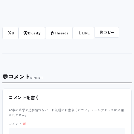
⎘
コピー
𝕏
🦋
@
L
X
Bluesky
Threads
LINE
💬
コメント
COMMENTS
コメントを書く
記事の感想や追加情報など、お気軽にお書きください。メールアドレスは公開
されません。
コメント
※