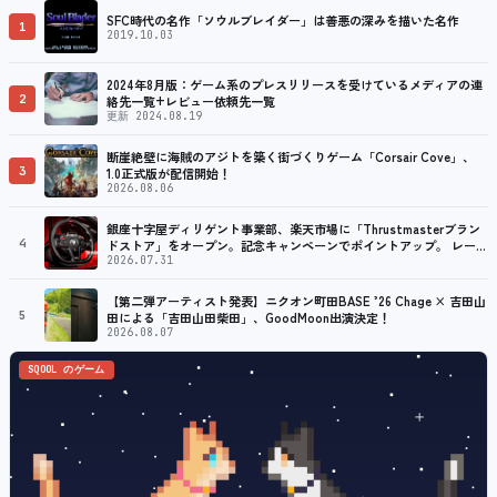
SFC時代の名作「ソウルブレイダー」は善悪の深みを描いた名作
1
2019.10.03
2024年8月版：ゲーム系のプレスリリースを受けているメディアの連
2
絡先一覧+レビュー依頼先一覧
更新 2024.08.19
断崖絶壁に海賊のアジトを築く街づくりゲーム「Corsair Cove」、
3
1.0正式版が配信開始！
2026.08.06
銀座十字屋ディリゲント事業部、楽天市場に「Thrustmasterブラン
4
ドストア」をオープン。記念キャンペーンでポイントアップ。 レーシ
ング／フライトシム向けコントローラーを中心に、幅広くラインナッ
2026.07.31
プ
【第二弾アーティスト発表】ニクオン町田BASE ’26 Chage × 吉田山
5
田による「吉田山田柴田」、GoodMoon出演決定！
2026.08.07
SQOOL のゲーム