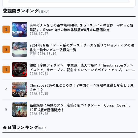
🏆
週間ランキング
WEEKLY
有料ガチャなしの基本無料MMORPG「スライムの世界 ぷにっと冒
1
険記」、Steam向けの無料体験版が8月末に配信決定
2026.07.27
2024年8月版：ゲーム系のプレスリリースを受けているメディアの連
2
絡先一覧+レビュー依頼先一覧
更新 2024.08.19
銀座十字屋ディリゲント事業部、楽天市場に「Thrustmasterブラン
3
ドストア」をオープン。記念キャンペーンでポイントアップ。 レーシ
ング／フライトシム向けコントローラーを中心に、幅広くラインナッ
2026.07.31
プ
ChinaJoy2026の見どころは！？中国ゲーム界隈の変遷と今をどう見
4
るか！？
2026.07.15
断崖絶壁に海賊のアジトを築く街づくりゲーム「Corsair Cove」、
5
1.0正式版が配信開始！
2026.08.06
🔥
日間ランキング
DAILY