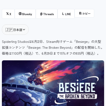
⎘
コピー
𝕏
🦋
@
L
X
Bluesky
Threads
LINE
🇯🇵
日本語
Spiderling Studiosは6月22日、Steam向けゲーム「Besiege」の大型
拡張コンテンツ「Besiege: The Broken Beyond」の配信を開始した。
価格は1100円（税込）で、6月29日まで15％オフの935円（税込）。