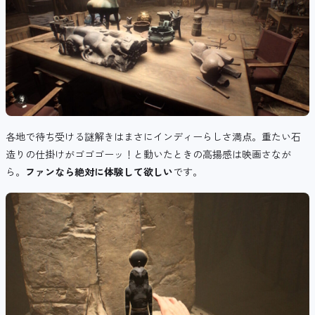
各地で待ち受ける謎解きはまさにインディーらしさ満点。重たい石
造りの仕掛けがゴゴゴーッ！と動いたときの高揚感は映画さなが
ら。
ファンなら絶対に体験して欲しい
です。