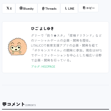
⎘
コピー
𝕏
🦋
@
L
X
Bluesky
Threads
LINE
ひご よしゆき
グリーで「釣り★スタ」「探検ドリランド」など
のソーシャルゲームの企画・開発を歴任。
LITALICOで教育支援アプリの企画・開発を経て
「ポケモンスマイル」の開発に参加。現在はWFS
でゲーミフィケーションを中心とした幅広い分野
で企画・開発を行っている。
ブログ: HIGOPAGE
💬
コメント
COMMENTS