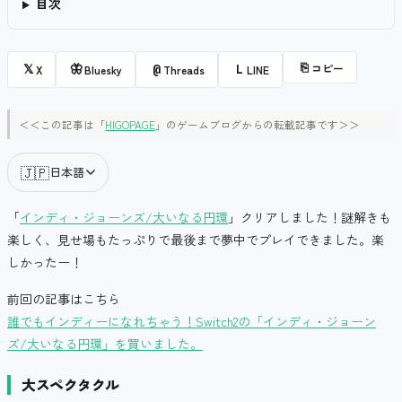
目次
⎘
コピー
𝕏
🦋
@
L
X
Bluesky
Threads
LINE
＜＜この記事は「
HIGOPAGE
」のゲームブログからの転載記事です＞＞
🇯🇵
日本語
「
インディ・ジョーンズ/大いなる円環
」クリアしました！謎解きも
楽しく、見せ場もたっぷりで最後まで夢中でプレイできました。楽
しかったー！
前回の記事はこちら
誰でもインディーになれちゃう！Switch2の「インディ・ジョーン
ズ/大いなる円環」を買いました。
大スペクタクル