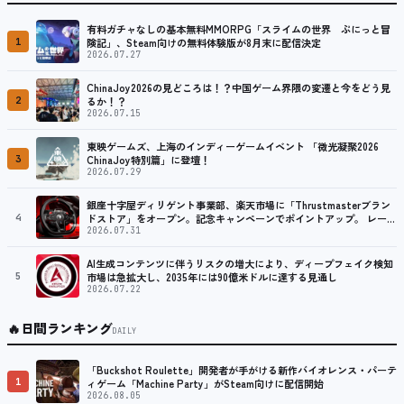
有料ガチャなしの基本無料MMORPG「スライムの世界 ぷにっと冒
1
険記」、Steam向けの無料体験版が8月末に配信決定
2026.07.27
ChinaJoy2026の見どころは！？中国ゲーム界隈の変遷と今をどう見
2
るか！？
2026.07.15
東映ゲームズ、上海のインディーゲームイベント 「微光凝聚2026
3
ChinaJoy特別篇」に登壇！
2026.07.29
銀座十字屋ディリゲント事業部、楽天市場に「Thrustmasterブラン
4
ドストア」をオープン。記念キャンペーンでポイントアップ。 レーシ
ング／フライトシム向けコントローラーを中心に、幅広くラインナッ
2026.07.31
プ
AI生成コンテンツに伴うリスクの増大により、ディープフェイク検知
5
市場は急拡大し、2035年には90億米ドルに達する見通し
2026.07.22
🔥
日間ランキング
DAILY
「Buckshot Roulette」開発者が手がける新作バイオレンス・パーテ
1
ィゲーム「Machine Party」がSteam向けに配信開始
2026.08.05