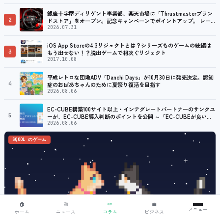
銀座十字屋ディリゲント事業部、楽天市場に「Thrustmasterブラン
2
ドストア」をオープン。記念キャンペーンでポイントアップ。 レーシ
ング／フライトシム向けコントローラーを中心に、幅広くラインナッ
2026.07.31
プ
iOS App Storeの4.3リジェクトとは？シリーズものゲームの続編は
3
もう出せない！？脱出ゲームで相次ぐリジェクト
2017.10.08
平成レトロな団地ADV「Danchi Days」が10月30日に発売決定。認知
4
症のおばあちゃんのために夏祭り復活を目指す
2026.08.06
EC-CUBE構築100サイト以上・インテグレートパートナーのサンクユ
5
ーが、EC-CUBE導入判断のポイントを公開 ～「EC-CUBEが良い
か」ではなく「自社に合うか」を、業務要件の視点から解説～
2026.08.06
SQOOL のゲーム
🏠
📰
✏️
💼
メニュー
ホーム
ニュース
コラム
ビジネス