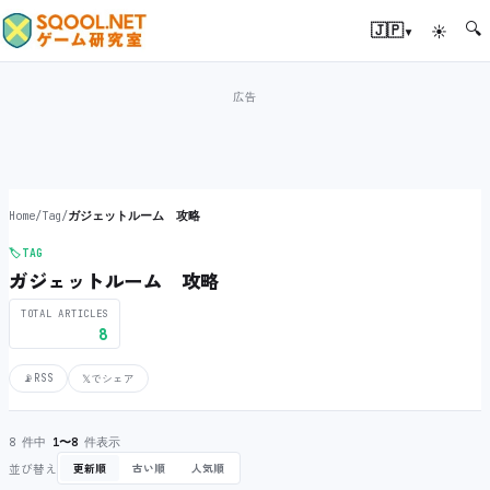
🔍
▾
🇯🇵
☀
Home
/
Tag
/
ガジェットルーム 攻略
🏷️
TAG
ガジェットルーム 攻略
TOTAL ARTICLES
8
📡
RSS
𝕏
でシェア
8 件中
1〜8
件表示
並び替え
更新順
古い順
人気順