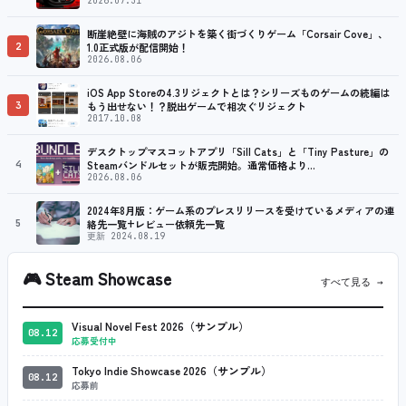
2026.07.31
断崖絶壁に海賊のアジトを築く街づくりゲーム「Corsair Cove」、
2
1.0正式版が配信開始！
2026.08.06
iOS App Storeの4.3リジェクトとは？シリーズものゲームの続編は
3
もう出せない！？脱出ゲームで相次ぐリジェクト
2017.10.08
デスクトップマスコットアプリ「Sill Cats」と「Tiny Pasture」の
4
Steamバンドルセットが販売開始。通常価格より…
2026.08.06
2024年8月版：ゲーム系のプレスリリースを受けているメディアの連
5
絡先一覧+レビュー依頼先一覧
更新 2024.08.19
🎮
Steam Showcase
すべて見る →
Visual Novel Fest 2026（サンプル）
08.12
応募受付中
Tokyo Indie Showcase 2026（サンプル）
08.12
応募前