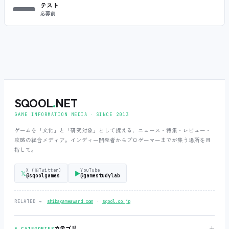
テスト
応募前
SQOOL
.
NET
GAME INFORMATION MEDIA ‧ SINCE 2013
ゲームを「文化」と「研究対象」として捉える、ニュース・特集・レビュー・
攻略の総合メディア。インディー開発者からプロゲーマーまでが集う場所を目
指して。
X (旧Twitter)
YouTube
𝕏
▶
@sqoolgames
@gamestudylab
‧
RELATED →
shibagameaward.com
sqool.co.jp
＋
カテゴリ
§ CATEGORIES