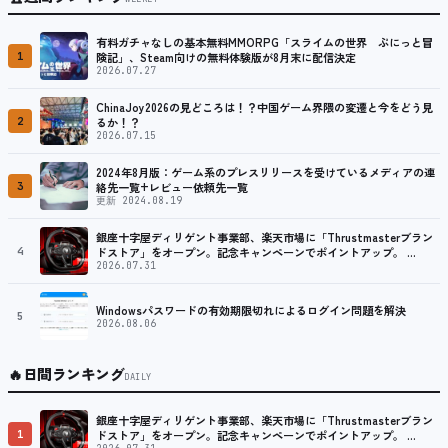
有料ガチャなしの基本無料MMORPG「スライムの世界 ぷにっと冒
1
険記」、Steam向けの無料体験版が8月末に配信決定
2026.07.27
ChinaJoy2026の見どころは！？中国ゲーム界隈の変遷と今をどう見
2
るか！？
2026.07.15
2024年8月版：ゲーム系のプレスリリースを受けているメディアの連
3
絡先一覧+レビュー依頼先一覧
更新 2024.08.19
銀座十字屋ディリゲント事業部、楽天市場に「Thrustmasterブラン
4
ドストア」をオープン。記念キャンペーンでポイントアップ。 …
2026.07.31
Windowsパスワードの有効期限切れによるログイン問題を解決
5
2026.08.06
🔥
日間ランキング
DAILY
銀座十字屋ディリゲント事業部、楽天市場に「Thrustmasterブラン
1
ドストア」をオープン。記念キャンペーンでポイントアップ。 …