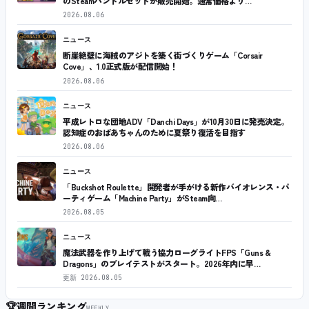
のSteamバンドルセットが販売開始。通常価格より…
2026.08.06
ニュース
断崖絶壁に海賊のアジトを築く街づくりゲーム「Corsair
Cove」、1.0正式版が配信開始！
2026.08.06
ニュース
平成レトロな団地ADV「Danchi Days」が10月30日に発売決定。
認知症のおばあちゃんのために夏祭り復活を目指す
2026.08.06
ニュース
「Buckshot Roulette」開発者が手がける新作バイオレンス・パ
ーティゲーム「Machine Party」がSteam向…
2026.08.05
ニュース
魔法武器を作り上げて戦う協力ローグライトFPS「Guns &
Dragons」のプレイテストがスタート。2026年内に早…
更新
2026.08.05
🏆
週間ランキング
WEEKLY